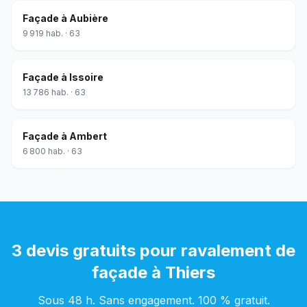
Façade
à
Aubière
9 919
hab. ·
63
Façade
à
Issoire
13 786
hab. ·
63
Façade
à
Ambert
6 800
hab. ·
63
3 devis gratuits pour
ravalement de
façade
à
Thiers
Sous 48 h. Sans engagement. 100 % gratuit.