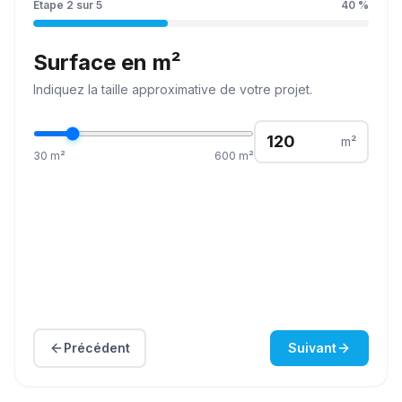
Étape
2
sur
5
40
%
Surface en m²
Indiquez la
taille
approximative de votre projet.
m²
30
m²
600
m²
Précédent
Suivant