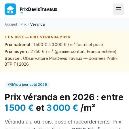
Accueil
Prix
Véranda
⚡ EN BREF — PRIX
VÉRANDA
2026
Prix national :
1 500 €
à
3 000 €
/
m²
fourni et posé
Prix moyen :
2 250 €
/
m²
(gamme confort, France entière)
Source :
Observatoire PrixDevisTravaux — données INSEE
BTP T1 2026
Mis à jour
août 2026
Prix
véranda
en 2026 : entre
1 500 €
et
3 000 €
/
m²
Véranda alu ou bois, pose et raccordements
. Prix