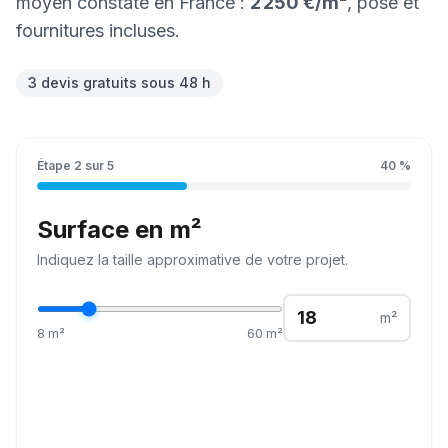
moyen constaté en France :
2 250 €
/
m²
, pose et
fournitures incluses.
3 devis gratuits sous 48 h
Étape
2
sur
5
40
%
Surface en m²
Indiquez la
taille
approximative de votre projet.
m²
8
m²
60
m²