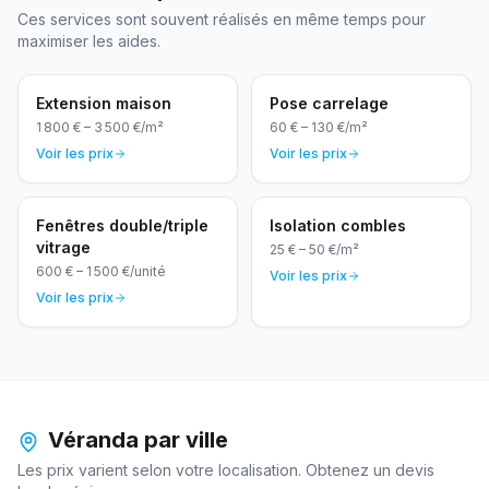
Ces services sont souvent réalisés en même temps pour
maximiser les aides.
Extension maison
Pose carrelage
1 800 €
–
3 500 €
/
m²
60 €
–
130 €
/
m²
Voir les prix
Voir les prix
Fenêtres double/triple
Isolation combles
vitrage
25 €
–
50 €
/
m²
600 €
–
1 500 €
/
unité
Voir les prix
Voir les prix
Véranda
par ville
Les prix varient selon votre localisation. Obtenez un devis