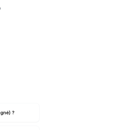
e
gné) ?