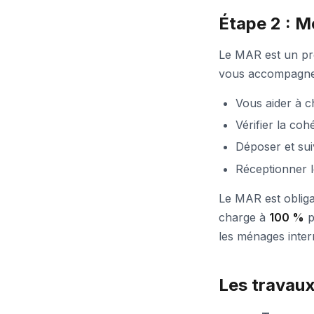
Étape 2 : 
Le MAR est un pro
vous accompagne d
Vous aider à c
Vérifier la coh
Déposer et su
Réceptionner l
Le MAR est obliga
charge à
100 %
p
les ménages interm
Les travaux