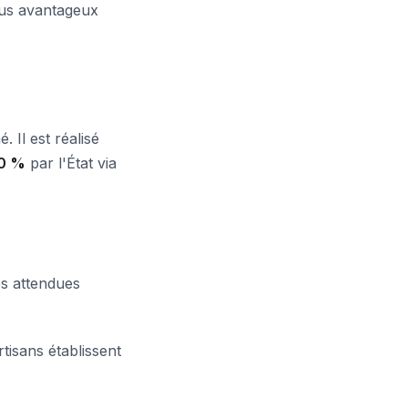
plus avantageux
 Il est réalisé
0 %
par l'État via
s attendues
rtisans établissent