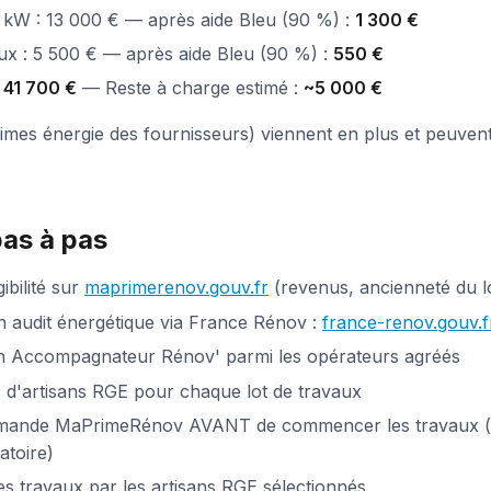
 kW : 13 000 € — après aide Bleu (90 %) :
1 300 €
x : 5 500 € — après aide Bleu (90 %) :
550 €
:
41 700 €
— Reste à charge estimé :
~5 000 €
rimes énergie des fournisseurs) viennent en plus et peuven
as à pas
gibilité sur
maprimerenov.gouv.fr
(revenus, ancienneté du 
audit énergétique via France Rénov :
france-renov.gouv.f
n Accompagnateur Rénov' parmi les opérateurs agréés
s d'artisans RGE pour chaque lot de travaux
emande MaPrimeRénov AVANT de commencer les travaux 
atoire)
les travaux par les artisans RGE sélectionnés