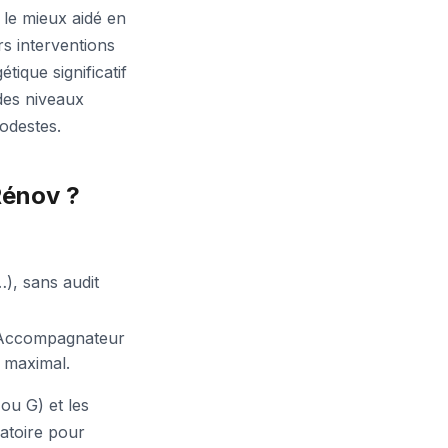
 le mieux aidé en
rs interventions
ique significatif
 des niveaux
odestes.
Rénov ?
), sans audit
n Accompagnateur
 maximal.
ou G) et les
gatoire pour