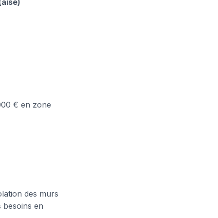
(aisé)
 000 € en zone
lation des murs
es besoins en