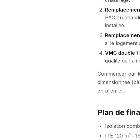
Remplacement
PAC ou chaudi
installée.
Remplacement
si le logement
VMC double f
qualité de l'ai
Commencer par le 
dimensionnée (plus
en premier.
Plan de fin
Isolation comb
ITE 120 m² : 1