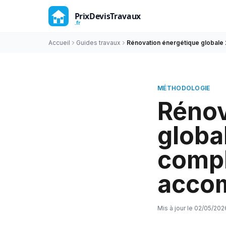
Accueil
Guides travaux
Rénovation énergétique globale
MÉTHODOLOGIE
Rénov
globa
comp
acco
Mis à jour le
02/05/202