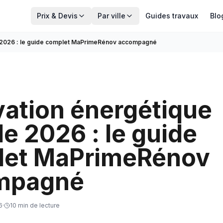
Prix & Devis
Par ville
Guides travaux
Blo
 2026 : le guide complet MaPrimeRénov accompagné
ation énergétique
le 2026 : le guide
let MaPrimeRénov
mpagné
6
·
10
min de lecture