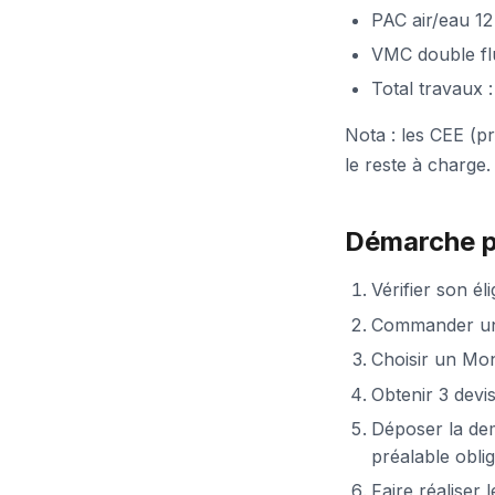
PAC air/eau 12
VMC double flu
Total travaux 
Nota : les CEE (p
le reste à charge.
Démarche p
Vérifier son éli
Commander un 
Choisir un Mo
Obtenir 3 devi
Déposer la d
préalable oblig
Faire réaliser 