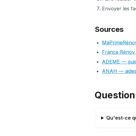
Envoyer les fa
Sources
MaPrimeRénov
France Rénov 
ADEME — guide
ANAH — aides 
Question
Qu'est-ce q