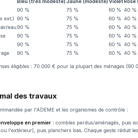
Bleu (très modeste)
Jaune (modeste)
Violet
Rose 
90 %
75 %
60 %
40 %
s ext.)
90 %
75 %
60 %
40 %
air/eau
90 %
75 %
60 %
40 %
sse
90 %
75 %
60 %
40 %
90 %
75 %
60 %
40 %
trage
90 %
75 %
60 %
40 %
ses éligibles : 70 000 € pour la plupart des ménages (90
imal des travaux
mmandée par l'ADEME et les organismes de contrôle :
'enveloppe en premier
: combles perdus/aménagés, puis iso
r ou l'extérieur), puis planchers bas. Chaque geste réduit l