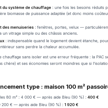
 du système de chauffage
: une fois les besoins réduits p
ère biomasse de puissance adaptée (et donc moins coûteus
 des menuiseries
: fenêtres, portes, velux — particulière
 a un vitrage simple ou des châssis anciens.
lux
: indispensable quand le logement devient étanche, pour
r intérieur sans perdre la chaleur accumulée.
chauffage sans isoler est une erreur fréquente : la PAC s
 chère) et ses économies seront moindres que si l'isolation
ancement type : maison 100 m² passoi
les 80 m² : 4 000 € — après aide Bleu (90 %) :
400 €
9 200 € — après aide Bleu (90 %) :
1 920 €