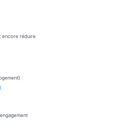
t encore réduire
logement)
r
(engagement