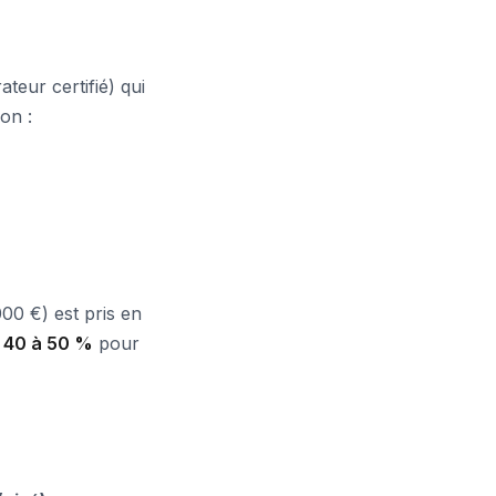
teur certifié) qui
on :
00 €) est pris en
à
40 à 50 %
pour