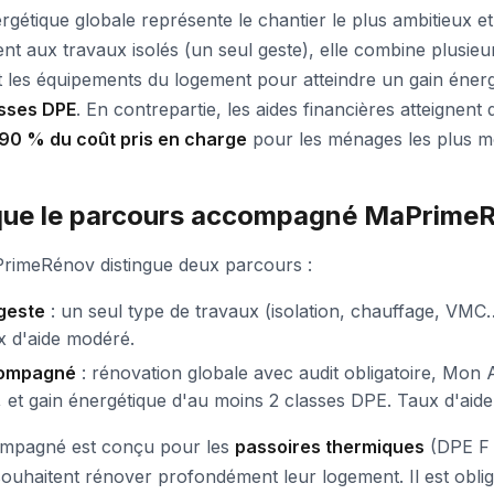
gétique globale représente le chantier le plus ambitieux et
nt aux travaux isolés (un seul geste), elle combine plusieu
t les équipements du logement pour atteindre un gain énergét
asses DPE
. En contrepartie, les aides financières atteignent
90 % du coût pris en charge
pour les ménages les plus m
que le parcours accompagné MaPrime
rimeRénov distingue deux parcours :
geste
: un seul type de travaux (isolation, chauffage, VMC…
x d'aide modéré.
compagné
: rénovation globale avec audit obligatoire, Mo
et gain énergétique d'au moins 2 classes DPE. Taux d'aide
ompagné est conçu pour les
passoires thermiques
(DPE F 
 souhaitent rénover profondément leur logement. Il est obli