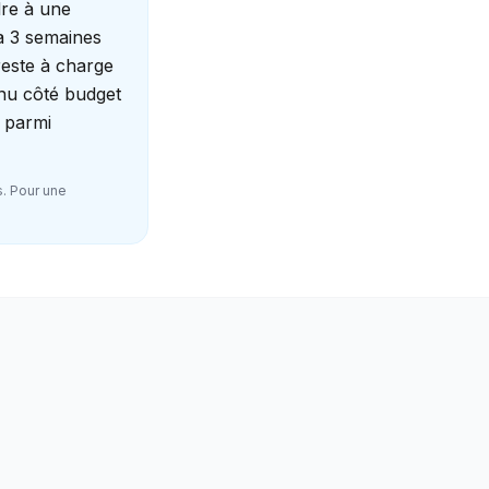
dre à une
à 3 semaines
reste à charge
enu côté budget
e parmi
s. Pour une