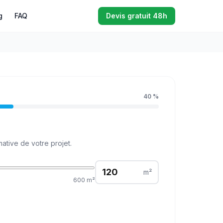
g
FAQ
Devis gratuit 48h
40
%
ative de votre projet.
m²
600
m²