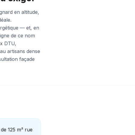
gnard en altitude,
déale.
rgétique — et, en
digne de ce nom
ux DTU,
eau artisans dense
ultation façade
d de 125 m² rue