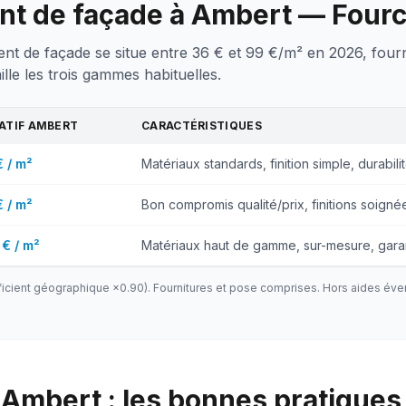
ent de façade à Ambert — Four
ent de façade se situe entre 36 € et 99 €/m² en 2026, four
lle les trois gammes habituelles.
CATIF
AMBERT
CARACTÉRISTIQUES
€ / m²
Matériaux standards, finition simple, durabili
€ / m²
Bon compromis qualité/prix, finitions soigné
 € / m²
Matériaux haut de gamme, sur-mesure, gara
icient géographique ×
0.90
). Fournitures et pose comprises. Hors aides éve
Ambert : les bonnes pratiques 