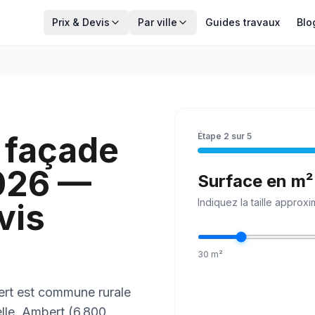
Prix & Devis
Par ville
Guides travaux
Blo
 façade
Étape
2
sur
5
026 —
Surface en m²
Indiquez la
taille
approxim
vis
30
m²
ert est commune rurale
elle. Ambert (6 800