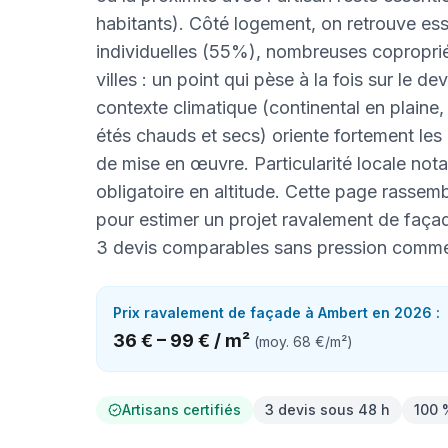
habitants). Côté logement, on retrouve es
individuelles (55%), nombreuses copropri
villes : un point qui pèse à la fois sur le de
contexte climatique (continental en plaine
étés chauds et secs) oriente fortement les
de mise en œuvre. Particularité locale nota
obligatoire en altitude. Cette page rasse
pour estimer un projet ravalement de faça
3 devis comparables sans pression comme
Prix
ravalement de façade
à
Ambert
en 2026 :
36 €
–
99 €
/
m²
(moy.
68 €
/
m²
)
Artisans certifiés
3 devis sous 48 h
100 