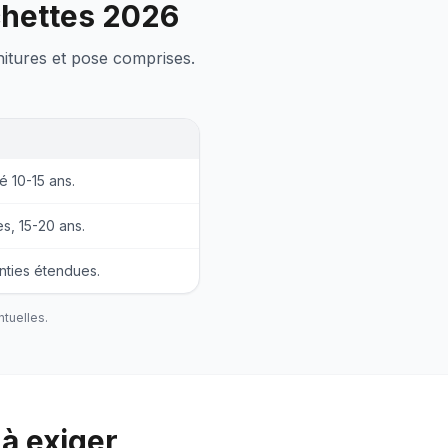
chettes 2026
nitures et pose comprises.
té 10-15 ans.
es, 15-20 ans.
nties étendues.
ntuelles.
à exiger