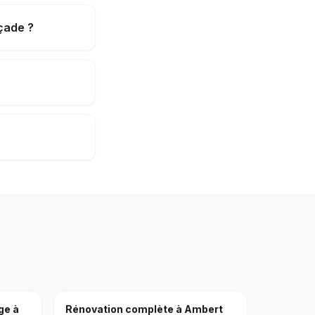
çade ?
age
à
Rénovation complète
à
Ambert