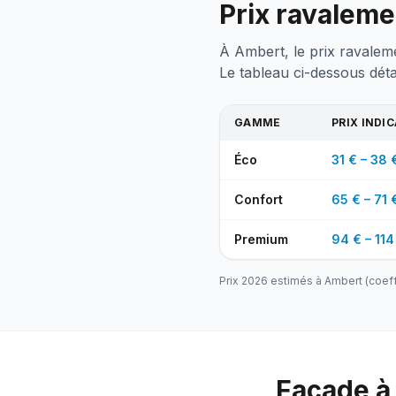
Prix ravalem
À Ambert, le prix ravalem
Le tableau ci-dessous détai
GAMME
PRIX INDI
Éco
31 € – 38 
Confort
65 € – 71 
Premium
94 € – 114
Prix 2026 estimés à
Ambert
(coeff
Façade à 