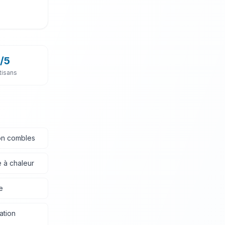
/5
tisans
ion combles
 à chaleur
e
ation