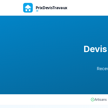
Devis
Recev
Artisans 