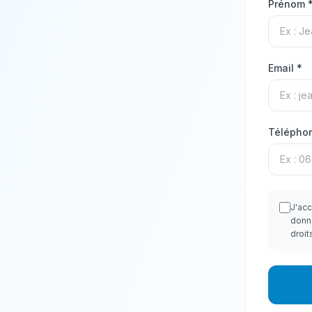
Prénom 
Email *
Téléphon
J'acc
donn
droit