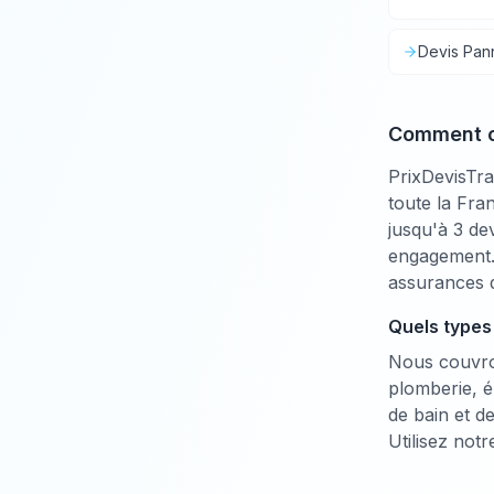
Devis
Pan
Comment ob
PrixDevisTrav
toute la Fran
jusqu'à 3 de
engagement. 
assurances d
Quels types
Nous couvron
plomberie, é
de bain et de
Utilisez notr