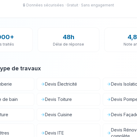
🔒 Données sécurisées · Gratuit · Sans engagement
000+
48h
4,8
s traités
Délai de réponse
Note ar
type de travaux
mberie
Devis
Électricité
Devis
Isolat
e de bain
Devis
Toiture
Devis
Pompe
ture
Devis
Cuisine
Devis
Façad
Devis
Rénov
êtres
Devis
ITE
complète