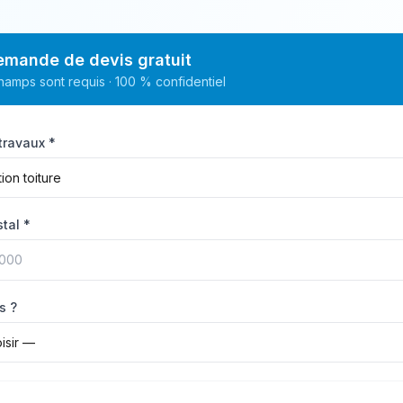
emande de devis gratuit
hamps sont requis · 100 % confidentiel
travaux *
tal *
s ?