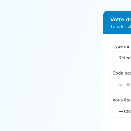
Votre d
Tous les c
Type de 
Code pos
Vous ête