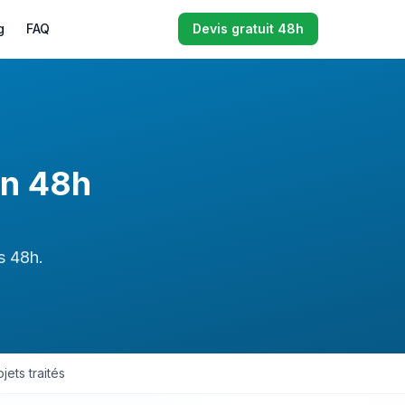
g
FAQ
Devis gratuit 48h
en 48h
s 48h.
jets traités