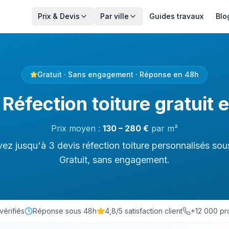
Prix & Devis
Par ville
Guides travaux
Blo
Gratuit · Sans engagement · Réponse en 48h
 Réfection toiture gratuit 
Prix moyen :
130
–
280
€
par
m²
ez jusqu'à 3 devis réfection toiture personnalisés sou
Gratuit, sans engagement.
vérifiés
Réponse sous 48h
4,8/5 satisfaction client
+12 000 pro