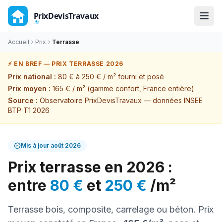
Accueil
Prix
Terrasse
⚡ EN BREF — PRIX
TERRASSE
2026
Prix national :
80 €
à
250 €
/
m²
fourni et posé
Prix moyen :
165 €
/
m²
(gamme confort, France entière)
Source :
Observatoire PrixDevisTravaux — données INSEE
BTP T1 2026
Mis à jour
août 2026
Prix
terrasse
en 2026 :
entre
80 €
et
250 €
/
m²
Terrasse bois, composite, carrelage ou béton
. Prix