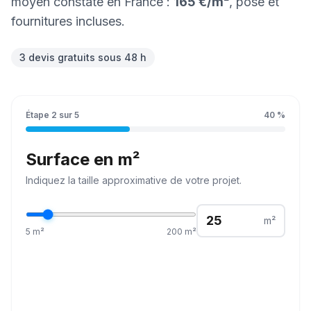
moyen constaté en France :
165 €
/
m²
, pose et
fournitures incluses.
3 devis gratuits sous 48 h
Étape
2
sur
5
40
%
Surface en m²
Indiquez la
taille
approximative de votre projet.
m²
5
m²
200
m²