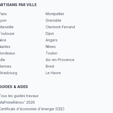
ARTISANS PAR VILLE
Paris
Montpellier
Lyon
Grenoble
Marseille
Clermont-Ferrand
Toulouse
Dijon
Nice
Angers
Nantes
Nîmes
Bordeaux
Toulon
ille
Aix-en-Provence
Rennes
Brest
Strasbourg
Le Havre
GUIDES & AIDES
Tous les guides travaux
MaPrimeRénov' 2026
Certificats d'économie d'énergie (CEE)