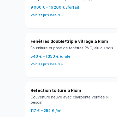
9 000 €
–
16 200 €
/
forfait
Voir les prix locaux
Fenêtres double/triple vitrage
à
Riom
Fourniture et pose de fenêtres PVC, alu ou bois
540 €
–
1 350 €
/
unité
Voir les prix locaux
Réfection toiture
à
Riom
Couverture neuve avec charpente vérifiée si
besoin
117 €
–
252 €
/
m²