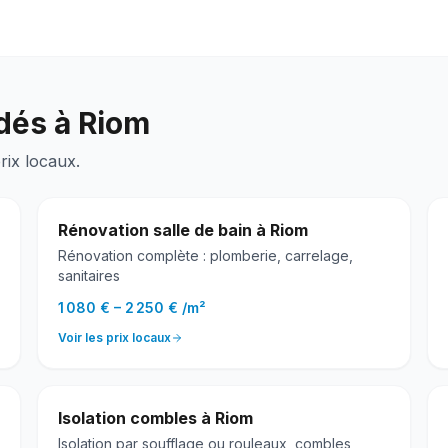
dés à
Riom
rix locaux.
Rénovation salle de bain
à
Riom
Rénovation complète : plomberie, carrelage,
sanitaires
1 080 €
–
2 250 €
/
m²
Voir les prix locaux
Isolation combles
à
Riom
Isolation par soufflage ou rouleaux, combles