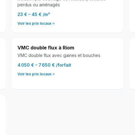
perdus ou aménagés
23 €
–
45 €
/
m²
Voir les prix locaux
VMC double flux
à
Riom
VMC double flux avec gaines et bouches
4 050 €
–
7 650 €
/
forfait
Voir les prix locaux