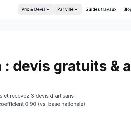
Prix & Devis
Par ville
Guides travaux
Blo
m
: devis gratuits & 
 et recevez 3 devis d'artisans
coefficient
0.90
(vs. base nationale).