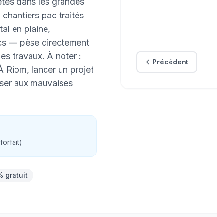
étés dans les grandes
s chantiers pac traités
al en plaine,
ecs — pèse directement
es travaux. À noter :
Précédent
 À Riom, lancer un projet
oser aux mauvaises
/
forfait
)
% gratuit