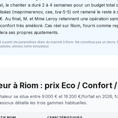
el, le chantier a duré 2 à 4 semaines pour un budget total 
lisées (maprimerenov, cee, tva-5-5) ont ramené le reste à 
€. Au final, M. et Mme Leroy retiennent une opération sa
 confort très amélioré. Cas réel sur Riom, fourni comme r
llera ses propres ajustements.
 à partir de paramètres réels du marché à
Riom
. Ne constitue pas un devis.
lisée, utilisez notre simulateur.
ur à Riom : prix Eco / Confort
aleur se situe entre 9 000 € et 16 200 €/forfait en 2026, f
essous détaille les trois gammes habituelles.
ATIF
RIOM
CARACTÉRISTIQUES