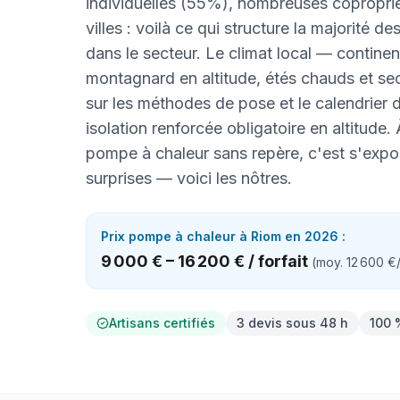
individuelles (55%), nombreuses copropri
villes : voilà ce qui structure la majorité de
dans le secteur. Le climat local — continent
montagnard en altitude, étés chauds et s
sur les méthodes de pose et le calendrier d
isolation renforcée obligatoire en altitude.
pompe à chaleur sans repère, c'est s'exp
surprises — voici les nôtres.
Prix
pompe à chaleur
à
Riom
en 2026 :
9 000 €
–
16 200 €
/
forfait
(moy.
12 600 €
Artisans certifiés
3 devis sous 48 h
100 