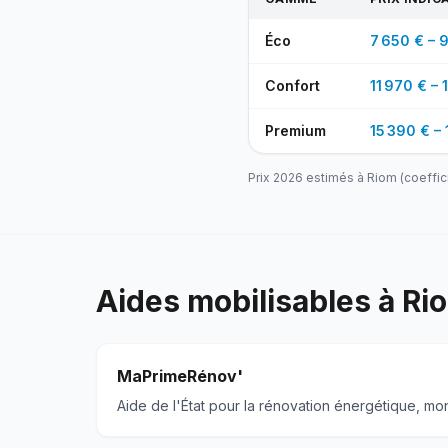
Éco
7 650 € – 9
Confort
11 970 € – 
Premium
15 390 € – 
Prix 2026 estimés à
Riom
(coeffic
Aides mobilisables à
Ri
MaPrimeRénov'
Aide de l'État pour la rénovation énergétique, mo