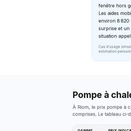
fenêtre hors g
Les aides mobi
environ 8 820 
surprise et un
situation appe
Cas d'usage simulé
estimation personna
Pompe à chale
À Riom, le prix pompe à ch
comprises. Le tableau ci-d
GAMME
PRIX INDIC