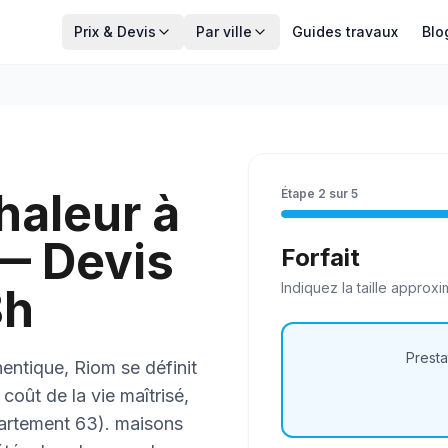
Prix & Devis
Par ville
Guides travaux
Blo
haleur à
Étape
2
sur
5
— Devis
Forfait
Indiquez la
taille
approxim
8h
Presta
entique, Riom se définit
oût de la vie maîtrisé,
artement 63). maisons