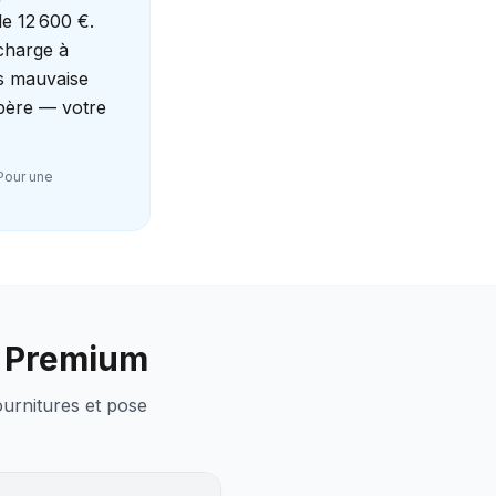
de 12 600 €.
charge à
ns mauvaise
epère — votre
 Pour une
 / Premium
ournitures et pose