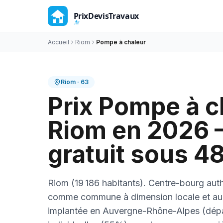
Accueil
Riom
Pompe à chaleur
Riom
·
63
Prix Pompe à c
Riom en 2026 
gratuit sous 4
Riom (19 186 habitants). Centre-bourg auth
comme commune à dimension locale et au c
implantée en Auvergne-Rhône-Alpes (dép