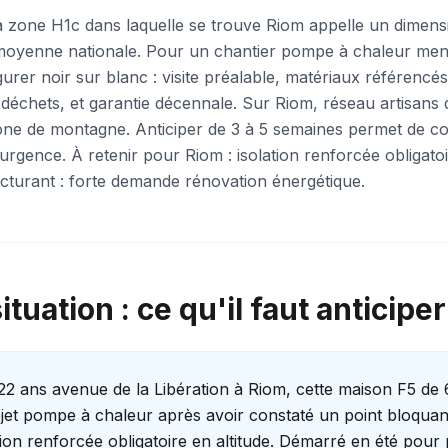
a zone H1c dans laquelle se trouve Riom appelle un dimen
moyenne nationale. Pour un chantier pompe à chaleur me
figurer noir sur blanc : visite préalable, matériaux référenc
 déchets, et garantie décennale. Sur Riom, réseau artisans 
one de montagne. Anticiper de 3 à 5 semaines permet de c
'urgence. À retenir pour Riom : isolation renforcée obligatoi
cturant : forte demande rénovation énergétique.
tuation : ce qu'il faut anticiper
 22 ans avenue de la Libération à Riom, cette maison F5 de
et pompe à chaleur après avoir constaté un point bloquan
tion renforcée obligatoire en altitude. Démarré en été pour p