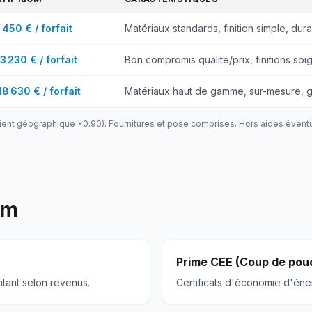
 450 € / forfait
Matériaux standards, finition simple, durab
13 230 € / forfait
Bon compromis qualité/prix, finitions soi
18 630 € / forfait
Matériaux haut de gamme, sur-mesure, g
ient géographique ×
0.90
). Fournitures et pose comprises. Hors aides éventu
om
Prime CEE (Coup de pou
ntant selon revenus.
Certificats d'économie d'éner