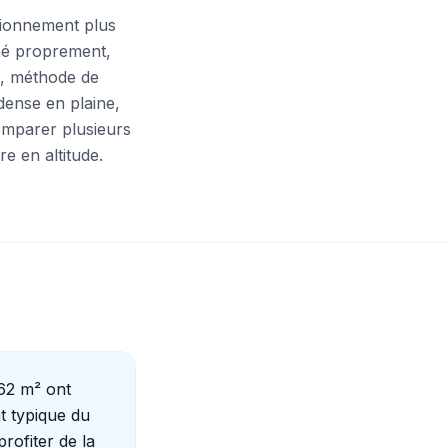
sionnement plus
né proprement,
és, méthode de
dense en plaine,
omparer plusieurs
re en altitude.
 62 m² ont
t typique du
rofiter de la