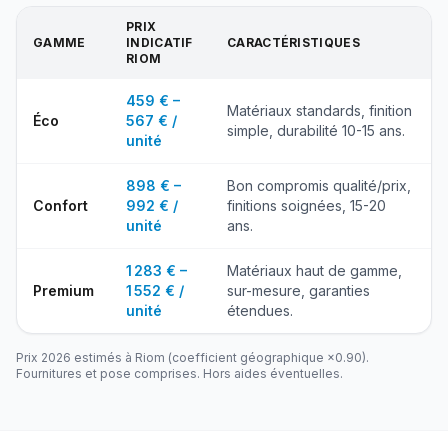
PRIX
GAMME
INDICATIF
CARACTÉRISTIQUES
RIOM
459 € –
Matériaux standards, finition
Éco
567 € /
simple, durabilité 10-15 ans.
unité
898 € –
Bon compromis qualité/prix,
Confort
992 € /
finitions soignées, 15-20
unité
ans.
1 283 € –
Matériaux haut de gamme,
Premium
1 552 € /
sur-mesure, garanties
unité
étendues.
Prix 2026 estimés à
Riom
(coefficient géographique ×
0.90
).
Fournitures et pose comprises. Hors aides éventuelles.