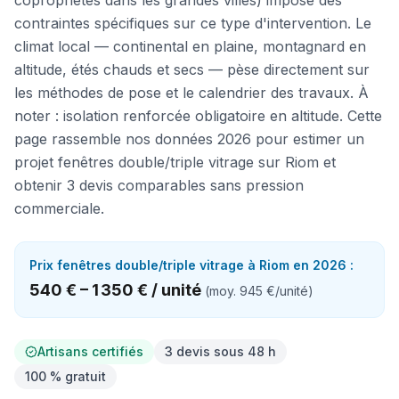
copropriétés dans les grandes villes) impose des
contraintes spécifiques sur ce type d'intervention. Le
climat local — continental en plaine, montagnard en
altitude, étés chauds et secs — pèse directement sur
les méthodes de pose et le calendrier des travaux. À
noter : isolation renforcée obligatoire en altitude. Cette
page rassemble nos données 2026 pour estimer un
projet fenêtres double/triple vitrage sur Riom et
obtenir 3 devis comparables sans pression
commerciale.
Prix
fenêtres double/triple vitrage
à
Riom
en 2026 :
540 €
–
1 350 €
/
unité
(moy.
945 €
/
unité
)
Artisans certifiés
3 devis sous 48 h
100 % gratuit