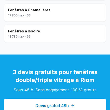
Fenêtres
à
Chamalières
17 800
hab. ·
63
Fenêtres
à
Issoire
13 786
hab. ·
63
3 devis gratuits pour
fenêtres
double/triple vitrage
à
Riom
Sous 48 h. Sans engagement. 100 % gratuit.
Devis gratuit 48h