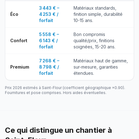
3 443 € –
Matériaux standards,
Éco
4 253 € /
finition simple, durabilité
forfait
10-15 ans.
5 558 € –
Bon compromis
Confort
6 143 € /
qualité/prix, finitions
forfait
soignées, 15-20 ans.
7 268 € –
Matériaux haut de gamme,
Premium
8 798 € /
sur-mesure, garanties
forfait
étendues.
Prix 2026 estimés à
Saint-Flour
(coefficient géographique ×
0.90
).
Fournitures et pose comprises. Hors aides éventuelles.
Ce qui distingue un chantier à