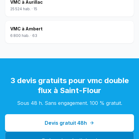
VMC
à
Aurillac
25 524
hab. ·
15
VMC
à
Ambert
6 800
hab. ·
63
3 devis gratuits pour
vmc double
flux
à
Saint-Flour
Sous 48 h. Sans engagement. 100 % gratuit.
Devis gratuit 48h