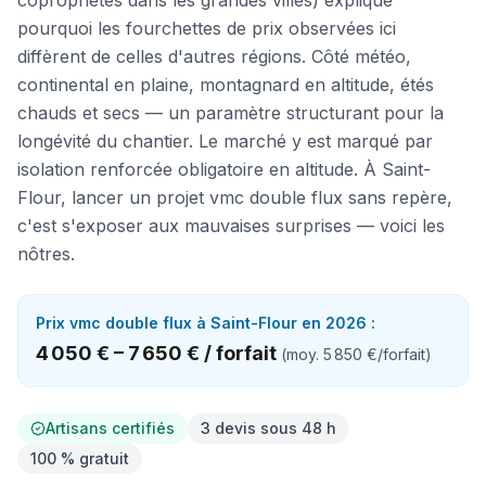
copropriétés dans les grandes villes) explique
pourquoi les fourchettes de prix observées ici
diffèrent de celles d'autres régions. Côté météo,
continental en plaine, montagnard en altitude, étés
chauds et secs — un paramètre structurant pour la
longévité du chantier. Le marché y est marqué par
isolation renforcée obligatoire en altitude. À Saint-
Flour, lancer un projet vmc double flux sans repère,
c'est s'exposer aux mauvaises surprises — voici les
nôtres.
Prix
vmc double flux
à
Saint-Flour
en 2026 :
4 050 €
–
7 650 €
/
forfait
(moy.
5 850 €
/
forfait
)
Artisans certifiés
3 devis sous 48 h
100 % gratuit