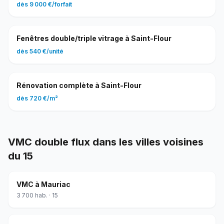
dès
9 000 €
/
forfait
Fenêtres double/triple vitrage
à
Saint-Flour
dès
540 €
/
unité
Rénovation complète
à
Saint-Flour
dès
720 €
/
m²
VMC double flux
dans les villes voisines
du
15
VMC
à
Mauriac
3 700
hab. ·
15