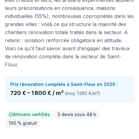
étés chauds et secs, les artisans expérimentés ajustent
leurs préconisations en conséquence. maisons
individuelles (55%), nombreuses copropriétés dans les
grandes villes : voilà ce qui structure la majorité des
chantiers rénovation totale traités dans le secteur. À
retenir : isolation renforcée obligatoire en altitude.
Voici ce qu'il faut savoir avant d'engager des travaux
de rénovation complète dans le secteur de Saint-
Flour.
Prix
rénovation complète
à
Saint-Flour
en 2026 :
720 €
–
1 800 €
/
m²
(moy.
1 260 €
/
m²
)
Artisans certifiés
3 devis sous 48 h
100 % gratuit