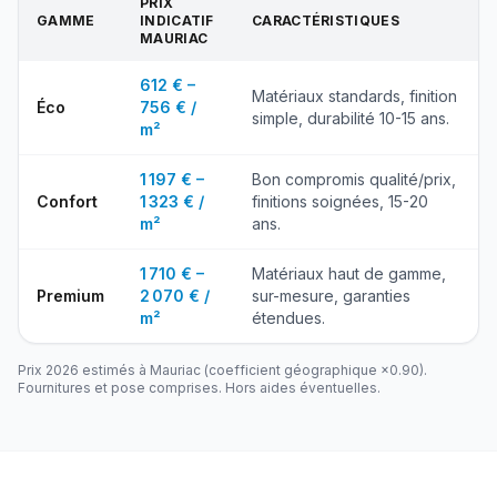
PRIX
GAMME
INDICATIF
CARACTÉRISTIQUES
MAURIAC
612 € –
Matériaux standards, finition
Éco
756 € /
simple, durabilité 10-15 ans.
m²
1 197 € –
Bon compromis qualité/prix,
Confort
1 323 € /
finitions soignées, 15-20
m²
ans.
1 710 € –
Matériaux haut de gamme,
Premium
2 070 € /
sur-mesure, garanties
m²
étendues.
Prix 2026 estimés à
Mauriac
(coefficient géographique ×
0.90
).
Fournitures et pose comprises. Hors aides éventuelles.