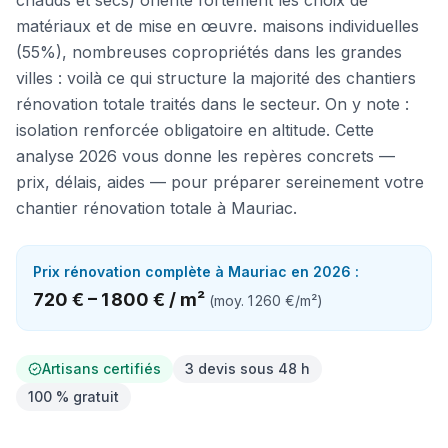
chauds et secs) oriente fortement les choix de
matériaux et de mise en œuvre. maisons individuelles
(55%), nombreuses copropriétés dans les grandes
villes : voilà ce qui structure la majorité des chantiers
rénovation totale traités dans le secteur. On y note :
isolation renforcée obligatoire en altitude. Cette
analyse 2026 vous donne les repères concrets —
prix, délais, aides — pour préparer sereinement votre
chantier rénovation totale à Mauriac.
Prix
rénovation complète
à
Mauriac
en 2026 :
720 €
–
1 800 €
/
m²
(moy.
1 260 €
/
m²
)
Artisans certifiés
3 devis sous 48 h
100 % gratuit