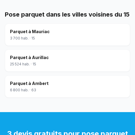
Pose parquet
dans les villes voisines du
15
Parquet
à
Mauriac
3 700
hab. ·
15
Parquet
à
Aurillac
25 524
hab. ·
15
Parquet
à
Ambert
6 800
hab. ·
63
3 devis gratuits pour
pose parquet