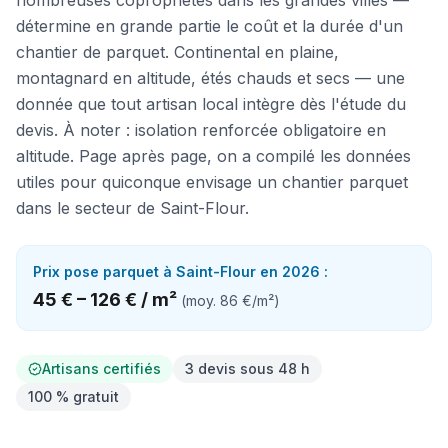
nombreuses copropriétés dans les grandes villes —
détermine en grande partie le coût et la durée d'un
chantier de parquet. Continental en plaine,
montagnard en altitude, étés chauds et secs — une
donnée que tout artisan local intègre dès l'étude du
devis. À noter : isolation renforcée obligatoire en
altitude. Page après page, on a compilé les données
utiles pour quiconque envisage un chantier parquet
dans le secteur de Saint-Flour.
Prix
pose parquet
à
Saint-Flour
en 2026 :
45 €
–
126 €
/
m²
(moy.
86 €
/
m²
)
Artisans certifiés
3 devis sous 48 h
100 % gratuit