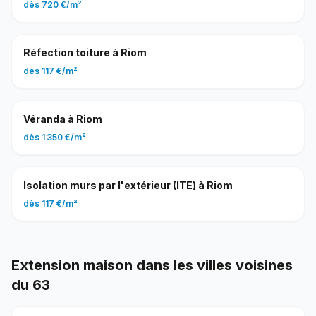
dès
720 €
/
m²
Réfection toiture
à
Riom
dès
117 €
/
m²
Véranda
à
Riom
dès
1 350 €
/
m²
Isolation murs par l'extérieur (ITE)
à
Riom
dès
117 €
/
m²
Extension maison
dans les villes voisines
du
63