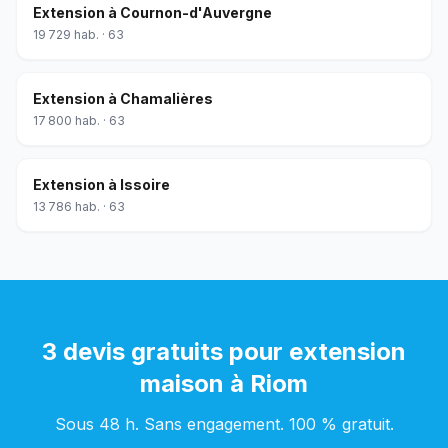
Extension
à
Cournon-d'Auvergne
19 729
hab. ·
63
Extension
à
Chamalières
17 800
hab. ·
63
Extension
à
Issoire
13 786
hab. ·
63
3 devis gratuits pour
extension
maison
à
Riom
Sous 48 h. Sans engagement. 100 % gratuit.