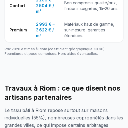
Bon compromis qualité/prix,
Confort
2 504 € /
finitions soignées, 15-20 ans.
m²
2 993 € –
Matériaux haut de gamme,
Premium
3 622 € /
sur-mesure, garanties
m²
étendues.
Prix 2026 estimés à
Riom
(coefficient géographique ×
0.90
).
Fournitures et pose comprises. Hors aides éventuelles.
Travaux à Riom : ce que disent nos
artisans partenaires
Le tissu bâti à Riom repose surtout sur maisons
individuelles (55%), nombreuses copropriétés dans les
grandes villes, ce qui impose certains arbitrages