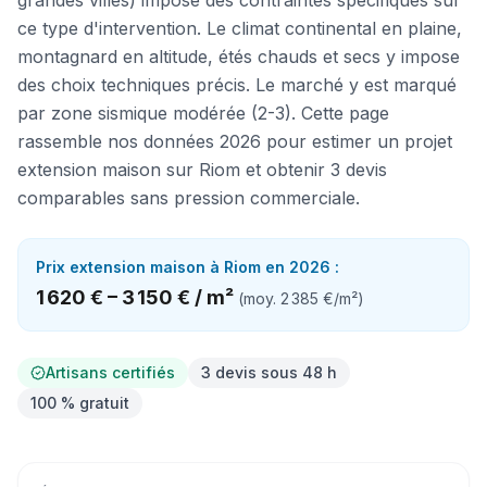
grandes villes) impose des contraintes spécifiques sur
ce type d'intervention. Le climat continental en plaine,
montagnard en altitude, étés chauds et secs y impose
des choix techniques précis. Le marché y est marqué
par zone sismique modérée (2-3). Cette page
rassemble nos données 2026 pour estimer un projet
extension maison sur Riom et obtenir 3 devis
comparables sans pression commerciale.
Prix
extension maison
à
Riom
en 2026 :
1 620 €
–
3 150 €
/
m²
(moy.
2 385 €
/
m²
)
Artisans certifiés
3 devis sous 48 h
100 % gratuit