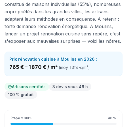
constitué de maisons individuelles (55%), nombreuses
copropriétés dans les grandes villes, les artisans
adaptent leurs méthodes en conséquence. À retenir :
forte demande rénovation énergétique. À Moulins,
lancer un projet rénovation cuisine sans repère, c'est
s'exposer aux mauvaises surprises — voici les nôtres.
Prix
rénovation cuisine
à
Moulins
en 2026 :
765 €
–
1 870 €
/
m²
(moy.
1 318 €
/
m²
)
Artisans certifiés
3 devis sous 48 h
100 % gratuit
Étape
2
sur
5
40
%