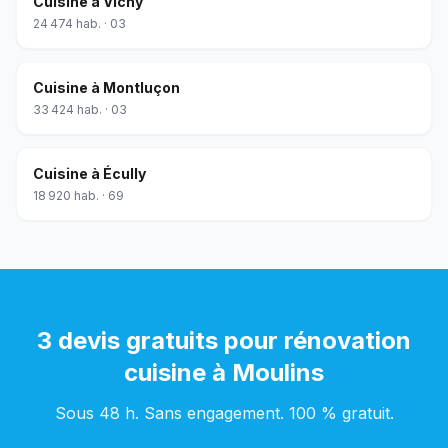
Cuisine
à
Vichy
24 474
hab. ·
03
Cuisine
à
Montluçon
33 424
hab. ·
03
Cuisine
à
Écully
18 920
hab. ·
69
3 devis gratuits pour
rénovation
cuisine
à
Moulins
Sous 48 h. Sans engagement. 100 % gratuit.