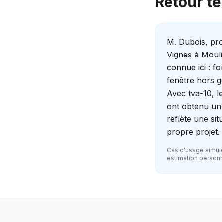
Retour te
M. Dubois, pro
Vignes à Mouli
connue ici : f
fenêtre hors g
Avec tva-10, le
ont obtenu un 
reflète une si
propre projet.
Cas d'usage simulé
estimation personna