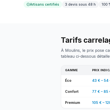
Artisans certifiés
3 devis sous 48 h
100 
Tarifs carrel
À Moulins, le prix pose ca
tableau ci-dessous détaille
GAMME
PRIX INDI
Éco
43 € – 54 
Confort
77 € – 85 
Premium
105 € – 12