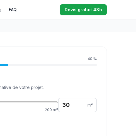
g
FAQ
Devis gratuit 48h
40
%
ative de votre projet.
m²
200
m²