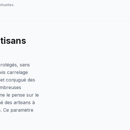
ntuelles.
rtisans
protégés, sans
vis carrelage
fet conjugué des
nombreuses
ne le pense sur le
hé des artisans à
e. Ce paramètre