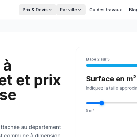
Prix & Devis
Par ville
Guides travaux
Blo
 à
Étape
2
sur
5
t et prix
Surface en m²
Indiquez la
taille
approxim
 se
5
m²
 rattachée au département
st commune à dimension