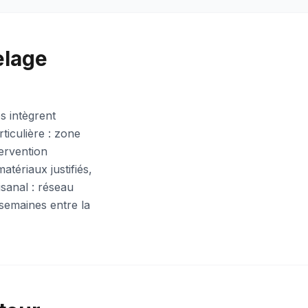
elage
s intègrent
ticulière : zone
tervention
atériaux justifiés,
isanal : réseau
semaines entre la