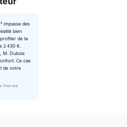
cteur
m² impasse des
éalité bien
rofiter de la
e 2 430 €.
e, M. Dubois
onfort. Ce cas
t de votre
s. Pour une