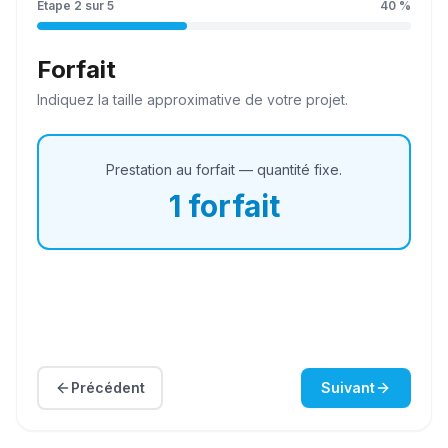
Étape
2
sur
5
40
%
Forfait
Indiquez la
taille
approximative de votre projet.
Prestation au forfait — quantité fixe.
1
forfait
Précédent
Suivant