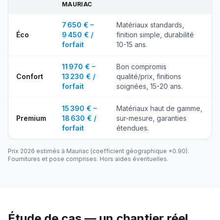
MAURIAC
7 650 € –
Matériaux standards,
Éco
9 450 € /
finition simple, durabilité
forfait
10-15 ans.
11 970 € –
Bon compromis
Confort
13 230 € /
qualité/prix, finitions
forfait
soignées, 15-20 ans.
15 390 € –
Matériaux haut de gamme,
Premium
18 630 € /
sur-mesure, garanties
forfait
étendues.
Prix 2026 estimés à
Mauriac
(coefficient géographique ×
0.90
).
Fournitures et pose comprises. Hors aides éventuelles.
Étude de cas — un chantier réel