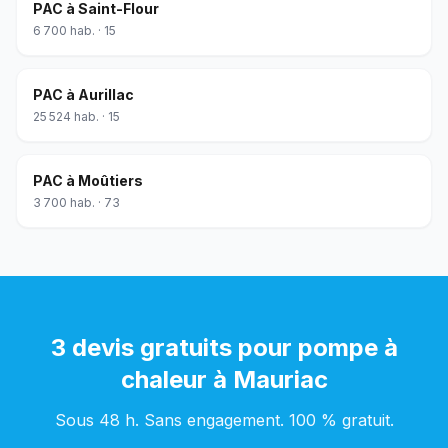
PAC
à
Saint-Flour
6 700
hab. ·
15
PAC
à
Aurillac
25 524
hab. ·
15
PAC
à
Moûtiers
3 700
hab. ·
73
3 devis gratuits pour
pompe à
chaleur
à
Mauriac
Sous 48 h. Sans engagement. 100 % gratuit.