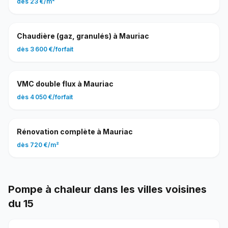
dès
23 €
/
m²
Chaudière (gaz, granulés)
à
Mauriac
dès
3 600 €
/
forfait
VMC double flux
à
Mauriac
dès
4 050 €
/
forfait
Rénovation complète
à
Mauriac
dès
720 €
/
m²
Pompe à chaleur
dans les villes voisines
du
15