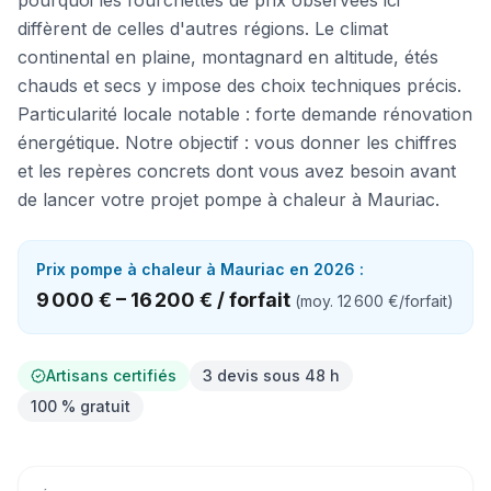
pourquoi les fourchettes de prix observées ici
diffèrent de celles d'autres régions. Le climat
continental en plaine, montagnard en altitude, étés
chauds et secs y impose des choix techniques précis.
Particularité locale notable : forte demande rénovation
énergétique. Notre objectif : vous donner les chiffres
et les repères concrets dont vous avez besoin avant
de lancer votre projet pompe à chaleur à Mauriac.
Prix
pompe à chaleur
à
Mauriac
en 2026 :
9 000 €
–
16 200 €
/
forfait
(moy.
12 600 €
/
forfait
)
Artisans certifiés
3 devis sous 48 h
100 % gratuit