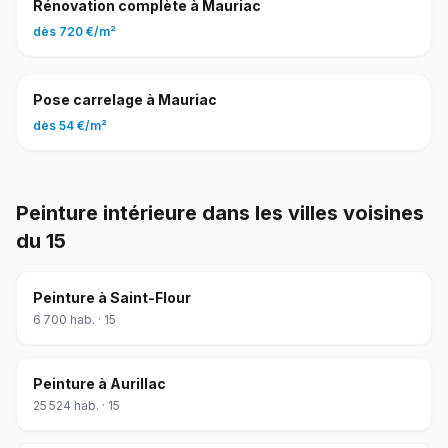
Rénovation complète
à
Mauriac
dès
720 €
/
m²
Pose carrelage
à
Mauriac
dès
54 €
/
m²
Peinture intérieure
dans les villes voisines
du
15
Peinture
à
Saint-Flour
6 700
hab. ·
15
Peinture
à
Aurillac
25 524
hab. ·
15