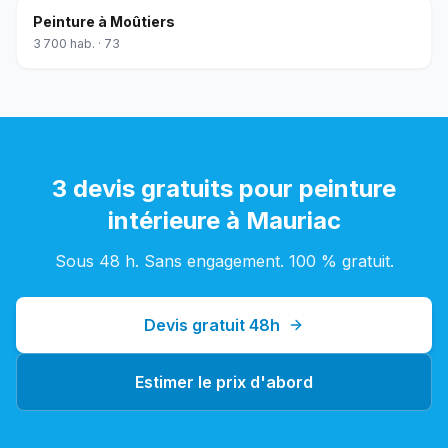
Peinture
à
Moûtiers
3 700
hab. ·
73
3 devis gratuits pour
peinture
intérieure
à
Mauriac
Sous 48 h. Sans engagement. 100 % gratuit.
Devis gratuit 48h
Estimer le prix d'abord