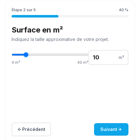
Étape
2
sur
5
40
%
Surface en m²
Indiquez la
taille
approximative de votre projet.
m²
4
m²
40
m²
Précédent
Suivant