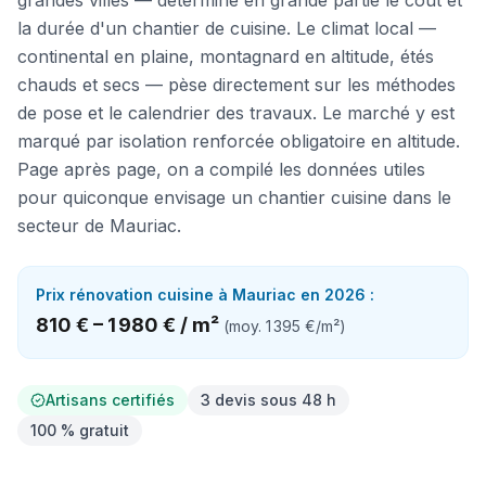
grandes villes — détermine en grande partie le coût et
la durée d'un chantier de cuisine. Le climat local —
continental en plaine, montagnard en altitude, étés
chauds et secs — pèse directement sur les méthodes
de pose et le calendrier des travaux. Le marché y est
marqué par isolation renforcée obligatoire en altitude.
Page après page, on a compilé les données utiles
pour quiconque envisage un chantier cuisine dans le
secteur de Mauriac.
Prix
rénovation cuisine
à
Mauriac
en 2026 :
810 €
–
1 980 €
/
m²
(moy.
1 395 €
/
m²
)
Artisans certifiés
3 devis sous 48 h
100 % gratuit