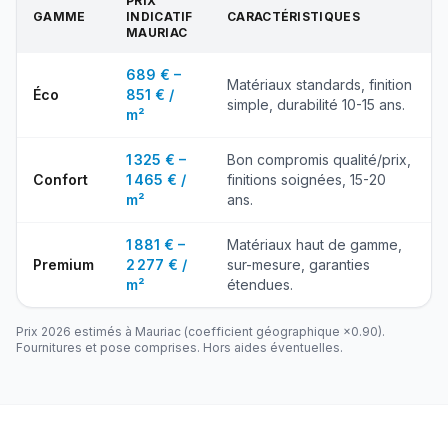
PRIX
GAMME
INDICATIF
CARACTÉRISTIQUES
MAURIAC
689 € –
Matériaux standards, finition
Éco
851 € /
simple, durabilité 10-15 ans.
m²
1 325 € –
Bon compromis qualité/prix,
Confort
1 465 € /
finitions soignées, 15-20
m²
ans.
1 881 € –
Matériaux haut de gamme,
Premium
2 277 € /
sur-mesure, garanties
m²
étendues.
Prix 2026 estimés à
Mauriac
(coefficient géographique ×
0.90
).
Fournitures et pose comprises. Hors aides éventuelles.