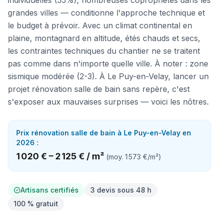
individuelles (55%), nombreuses copropriétés dans les
grandes villes — conditionne l'approche technique et
le budget à prévoir. Avec un climat continental en
plaine, montagnard en altitude, étés chauds et secs,
les contraintes techniques du chantier ne se traitent
pas comme dans n'importe quelle ville. À noter : zone
sismique modérée (2-3). À Le Puy-en-Velay, lancer un
projet rénovation salle de bain sans repère, c'est
s'exposer aux mauvaises surprises — voici les nôtres.
Prix
rénovation salle de bain
à
Le Puy-en-Velay
en
2026 :
1 020 €
–
2 125 €
/
m²
(moy.
1 573 €
/
m²
)
Artisans certifiés
3 devis sous 48 h
100 % gratuit