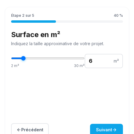
Étape
2
sur
5
40
%
Surface en m²
Indiquez la
taille
approximative de votre projet.
m²
2
m²
30
m²
Précédent
Suivant