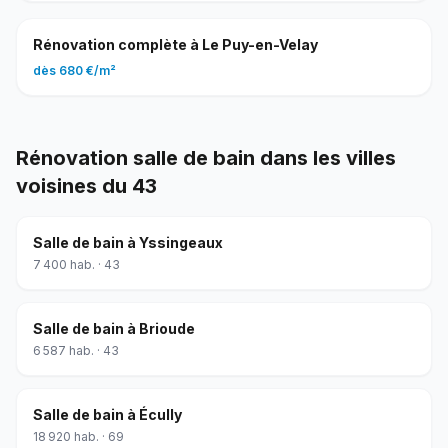
Rénovation complète
à
Le Puy-en-Velay
dès
680 €
/
m²
Rénovation salle de bain
dans les villes
voisines du
43
Salle de bain
à
Yssingeaux
7 400
hab. ·
43
Salle de bain
à
Brioude
6 587
hab. ·
43
Salle de bain
à
Écully
18 920
hab. ·
69