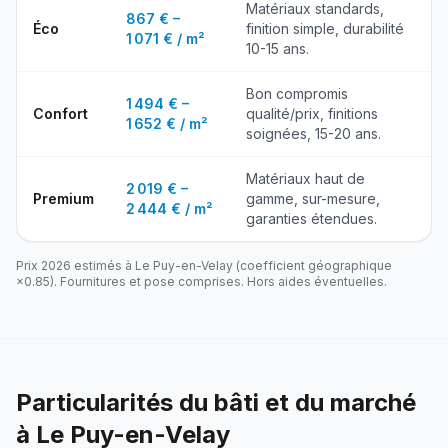
Matériaux standards,
867 € –
Éco
finition simple, durabilité
1 071 € / m²
10-15 ans.
Bon compromis
1 494 € –
Confort
qualité/prix, finitions
1 652 € / m²
soignées, 15-20 ans.
Matériaux haut de
2 019 € –
Premium
gamme, sur-mesure,
2 444 € / m²
garanties étendues.
Prix 2026 estimés à
Le Puy-en-Velay
(coefficient géographique
×
0.85
). Fournitures et pose comprises. Hors aides éventuelles.
Particularités du bâti et du marché
à Le Puy-en-Velay