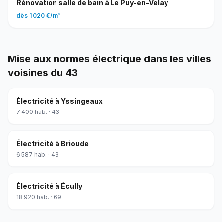
Rénovation salle de bain
à
Le Puy-en-Velay
dès
1 020 €
/
m²
Mise aux normes électrique
dans les villes
voisines du
43
Électricité
à
Yssingeaux
7 400
hab. ·
43
Électricité
à
Brioude
6 587
hab. ·
43
Électricité
à
Écully
18 920
hab. ·
69