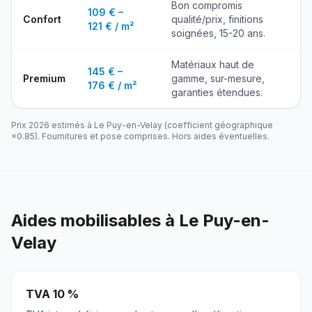
Bon compromis
109 € –
Confort
qualité/prix, finitions
121 € / m²
soignées, 15-20 ans.
Matériaux haut de
145 € –
Premium
gamme, sur-mesure,
176 € / m²
garanties étendues.
Prix 2026 estimés à
Le Puy-en-Velay
(coefficient géographique
×
0.85
). Fournitures et pose comprises. Hors aides éventuelles.
Aides mobilisables à
Le Puy-en-
Velay
TVA 10 %