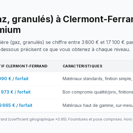
z, granulés) à Clermont-Ferrand
emium
ière (gaz, granulés) se chiffre entre 3 800 € et 17 100 € p
-dessous précisent ce que vous obtenez à chaque niveau.
TIF
CLERMONT-FERRAND
CARACTÉRISTIQUES
990 € / forfait
Matériaux standards, finition simple, 
 973 € / forfait
Bon compromis qualité/prix, finition
9 665 € / forfait
Matériaux haut de gamme, sur-mesu
rand
(coefficient géographique ×
0.95
). Fournitures et pose comprises. Hors