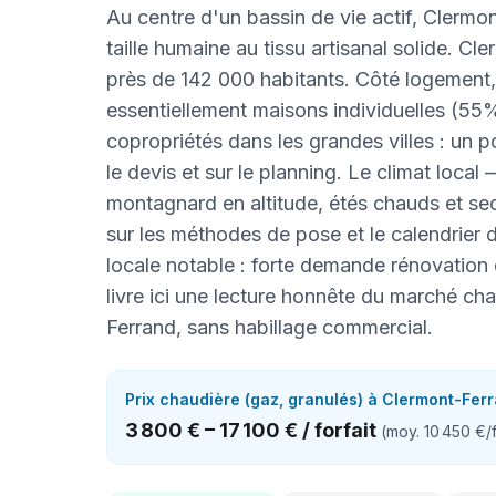
Au centre d'un bassin de vie actif, Clermon
taille humaine au tissu artisanal solide. C
près de 142 000 habitants. Côté logement,
essentiellement maisons individuelles (5
copropriétés dans les grandes villes : un po
le devis et sur le planning. Le climat local
montagnard en altitude, étés chauds et s
sur les méthodes de pose et le calendrier d
locale notable : forte demande rénovation
livre ici une lecture honnête du marché ch
Ferrand, sans habillage commercial.
Prix
chaudière (gaz, granulés)
à
Clermont-Fer
3 800 €
–
17 100 €
/
forfait
(moy.
10 450 €
/