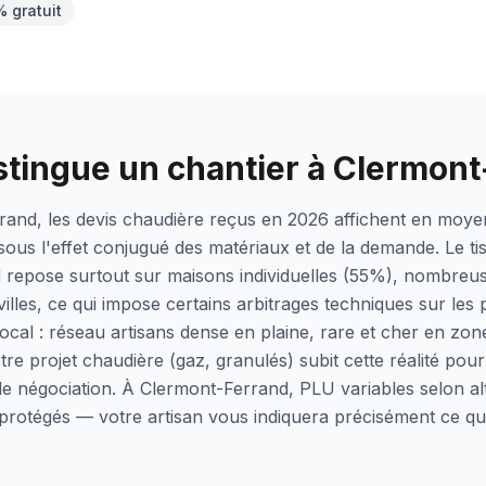
% gratuit
stingue un chantier à Clermon
rand, les devis chaudière reçus en 2026 affichent en moy
ous l'effet conjugué des matériaux et de la demande. Le tis
 repose surtout sur maisons individuelles (55%), nombreu
illes, ce qui impose certains arbitrages techniques sur les 
 local : réseau artisans dense en plaine, rare et cher en z
re projet chaudière (gaz, granulés) subit cette réalité pou
e négociation. À Clermont-Ferrand, PLU variables selon alt
protégés — votre artisan vous indiquera précisément ce q