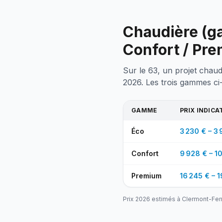
Chaudière (ga
Confort / Pr
Sur le 63, un projet chaud
2026. Les trois gammes ci
GAMME
PRIX INDICA
Éco
3 230 € – 3 
Confort
9 928 € – 10
Premium
16 245 € – 1
Prix 2026 estimés à
Clermont-Fer