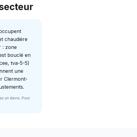
 secteur
 occupent
et chaudière
r : zone
'est bouclé en
cee, tva-5-5)
ennent une
ur Clermont-
justements.
as un devis. Pour