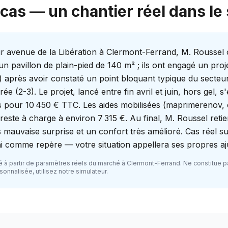
cas — un chantier réel dans le
ur avenue de la Libération à Clermont-Ferrand, M. Roussel
un pavillon de plain-pied de 140 m² ; ils ont engagé un proj
) après avoir constaté un point bloquant typique du secteu
e (2-3). Le projet, lancé entre fin avril et juin, hors gel, s
 pour 10 450 € TTC. Les aides mobilisées (maprimerenov, 
reste à charge à environ 7 315 €. Au final, M. Roussel reti
 mauvaise surprise et un confort très amélioré. Cas réel s
i comme repère — votre situation appellera ses propres a
 à partir de paramètres réels du marché à
Clermont-Ferrand
. Ne constitue p
onnalisée, utilisez notre simulateur.