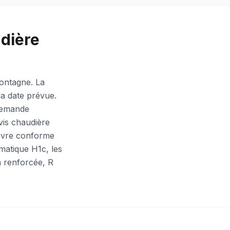
udière
montagne. La
la date prévue.
 demande
vis chaudière
œuvre conforme
matique H1c, les
n renforcée, R