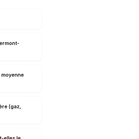
lermont-
la moyenne
ère (gaz,
-elles le