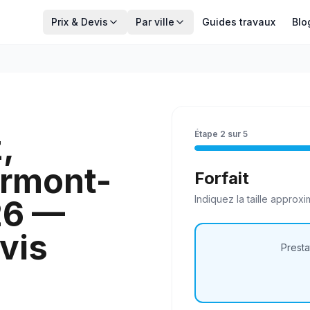
Prix & Devis
Par ville
Guides travaux
Blo
,
Étape
2
sur
5
ermont-
Forfait
Indiquez la
taille
approxim
26 —
vis
Presta