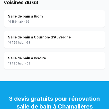
voisines du
63
Salle de bain
à
Riom
19 186
hab. ·
63
Salle de bain
à
Cournon-d'Auvergne
19 729
hab. ·
63
Salle de bain
à
Issoire
13 786
hab. ·
63
3 devis gratuits pour
rénovation
salle de bain
à
Chamalières