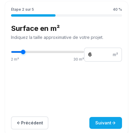
Étape
2
sur
5
40
%
Surface en m²
Indiquez la
taille
approximative de votre projet.
m²
2
m²
30
m²
Précédent
Suivant