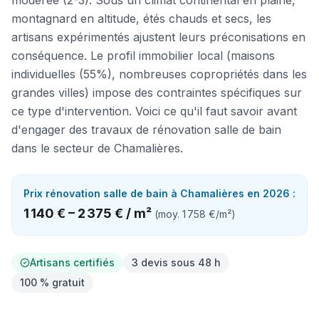
modérée (2-3). Sous un climat continental en plaine,
montagnard en altitude, étés chauds et secs, les
artisans expérimentés ajustent leurs préconisations en
conséquence. Le profil immobilier local (maisons
individuelles (55%), nombreuses copropriétés dans les
grandes villes) impose des contraintes spécifiques sur
ce type d'intervention. Voici ce qu'il faut savoir avant
d'engager des travaux de rénovation salle de bain
dans le secteur de Chamalières.
Prix
rénovation salle de bain
à
Chamalières
en 2026 :
1 140 €
–
2 375 €
/
m²
(moy.
1 758 €
/
m²
)
Artisans certifiés
3 devis sous 48 h
100 % gratuit