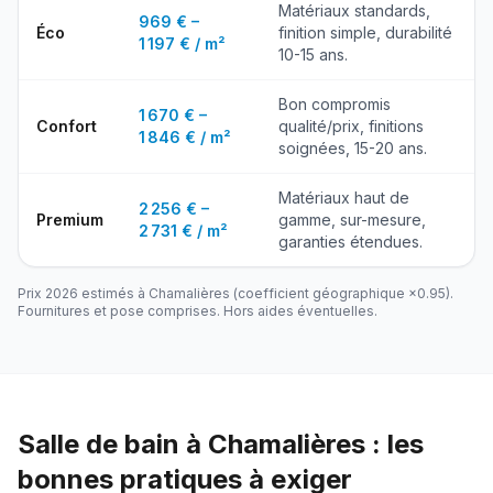
Matériaux standards,
969 € –
Éco
finition simple, durabilité
1 197 € / m²
10-15 ans.
Bon compromis
1 670 € –
Confort
qualité/prix, finitions
1 846 € / m²
soignées, 15-20 ans.
Matériaux haut de
2 256 € –
Premium
gamme, sur-mesure,
2 731 € / m²
garanties étendues.
Prix 2026 estimés à
Chamalières
(coefficient géographique ×
0.95
).
Fournitures et pose comprises. Hors aides éventuelles.
Salle de bain à Chamalières : les
bonnes pratiques à exiger