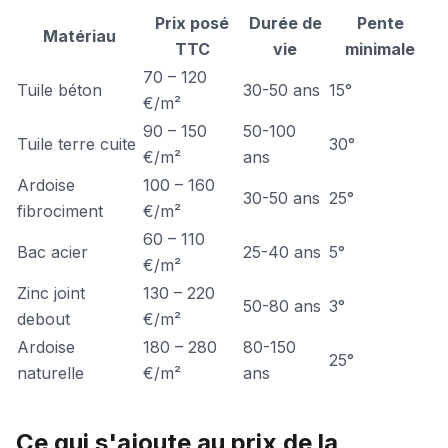
Prix posé
Durée de
Pente
Matériau
TTC
vie
minimale
70 – 120
Tuile béton
30-50 ans
15°
€/m²
90 – 150
50-100
Tuile terre cuite
30°
€/m²
ans
Ardoise
100 – 160
30-50 ans
25°
fibrociment
€/m²
60 – 110
Bac acier
25-40 ans
5°
€/m²
Zinc joint
130 – 220
50-80 ans
3°
debout
€/m²
Ardoise
180 – 280
80-150
25°
naturelle
€/m²
ans
Ce qui s'ajoute au prix de la