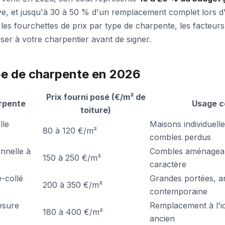
e, et jusqu'à 30 à 50 % d'un remplacement complet lors d
le les fourchettes de prix par type de charpente, les facteurs
ser à votre charpentier avant de signer.
pe de charpente en 2026
Prix fourni posé (€/m² de
rpente
Usage c
toiture)
lle
Maisons individuell
80 à 120 €/m²
combles perdus
onnelle à
Combles aménageab
150 à 250 €/m²
caractère
-collé
Grandes portées, a
200 à 350 €/m²
contemporaine
esure
Remplacement à l'id
180 à 400 €/m²
ancien