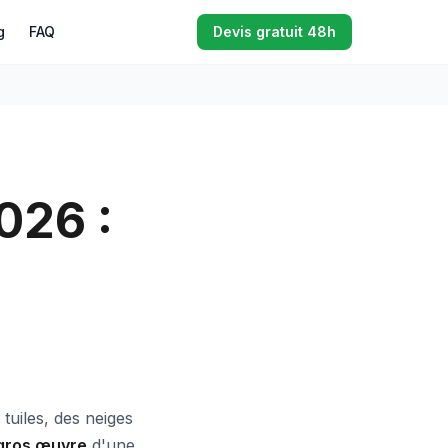
g
FAQ
Devis gratuit 48h
026 :
 tuiles, des neiges
 gros œuvre
d'une