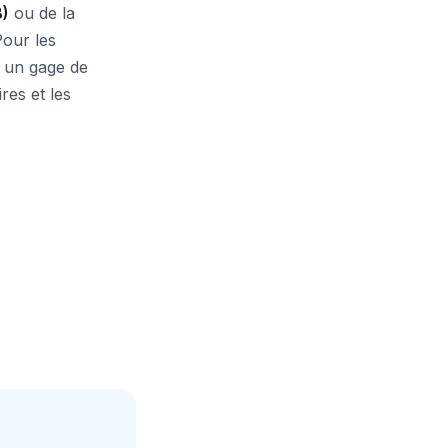
B)
ou de la
Pour les
t un gage de
es et les