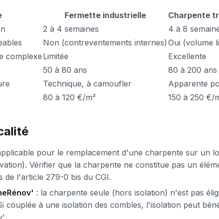
e
Fermette industrielle
Charpente tr
on
2 à 4 semaines
4 à 8 semain
ables
Non (contreventements internes)
Oui (volume l
ure complexe
Limitée
Excellente
50 à 80 ans
80 à 200 ans
ure
Technique, à camoufler
Apparente po
80 à 120 €/m²
150 à 250 €/
calité
applicable pour le remplacement d'une charpente sur un l
vation). Vérifier que la charpente ne constitue pas un élém
 de l'article 279-0 bis du CGI.
meRénov'
: la charpente seule (hors isolation) n'est pas élig
i couplée à une isolation des combles, l'isolation peut béné
'.