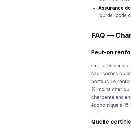
Assurance d
lourde (code d
FAQ — Char
Peut-on renfo
Oui, si les dégâts
capricornes ou de
porteur. Le renfo
% moins cher qu'u
charpente ancienn
économique à 15-
Quelle certifi