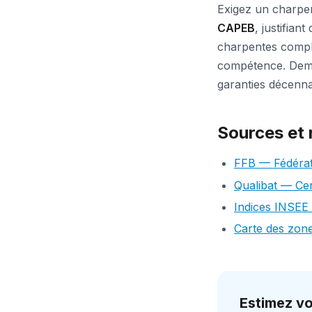
Exigez un charpe
CAPEB
, justifian
charpentes comple
compétence. Deman
garanties décenna
Sources et 
FFB — Fédérat
Qualibat — Cer
Indices INSEE
Carte des zone
Estimez vo