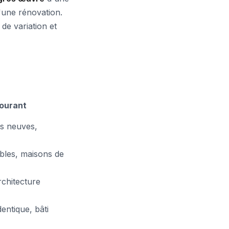
'une rénovation.
 de variation et
ourant
es neuves,
les, maisons de
rchitecture
entique, bâti