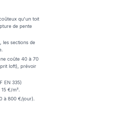
coûteux qu'un toit
upture de pente
 les sections de
e.
hêne coûte 40 à 70
it loft), prévoir
NF EN 335)
à 15 €/m².
0 à 800 €/jour).