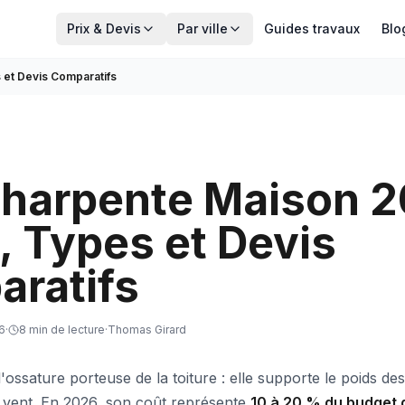
Prix & Devis
Par ville
Guides travaux
Blo
 et Devis Comparatifs
Charpente Maison 2
s, Types et Devis
ratifs
6
·
8
min de lecture
·
Thomas Girard
'ossature porteuse de la toiture : elle supporte le poids des
 vent. En 2026, son coût représente
10 à 20 % du budget