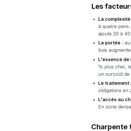
Les facteurs
La complexité 
à quatre pans 
ajoute 20 à 4
La portée
: au
bois augmenten
L'essence de 
% plus cher, l
un surcoût de r
Le traitement 
obligatoire en
L'accès au ch
En zone dense 
Charpente t