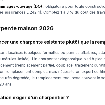
ommages-ouvrage (DO)
: obligatoire pour toute construct
es assurances L 242-1). Comptez 1 à 3 % du coût des trav
pente maison 2026
rcer une charpente existante plutôt que la rem
 sont localisés (quelques fermettes ou pannes affaiblies, att
 mérules limitée). Un charpentier diagnostique pied à pied
rcement (remplacement partiel, doublage, traitement curati
n remplacement complet, mais nécessite un expert certifi
e très dégradée, le remplacement total reste souvent la sol
20 ans.
cation exiger d'un charpentier ?