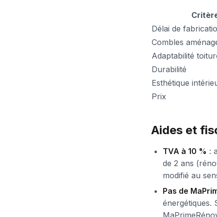
Critèr
Délai de fabricati
Combles aménage
Adaptabilité toit
Durabilité
Esthétique intérie
Prix
Aides et fis
TVA à 10 %
: 
de 2 ans (réno
modifié au sens
Pas de MaPri
énergétiques. S
MaPrimeRénov