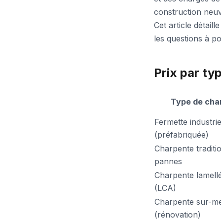
construction neuv
Cet article détail
les questions à po
Prix par ty
Type de cha
Fermette industrie
(préfabriquée)
Charpente traditi
pannes
Charpente lamellé
(LCA)
Charpente sur-m
(rénovation)