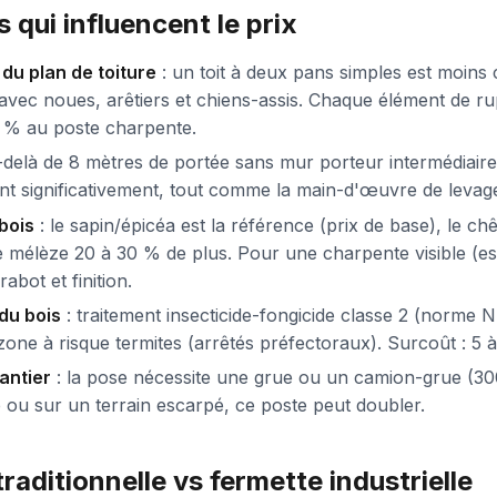
 qui influencent le prix
du plan de toiture
: un toit à deux pans simples est moins 
avec noues, arêtiers et chiens-assis. Chaque élément de r
0 % au poste charpente.
-delà de 8 mètres de portée sans mur porteur intermédiaire,
t significativement, tout comme la main-d'œuvre de levag
bois
: le sapin/épicéa est la référence (prix de base), le c
e mélèze 20 à 30 % de plus. Pour une charpente visible (espr
abot et finition.
du bois
: traitement insecticide-fongicide classe 2 (norme 
 zone à risque termites (arrêtés préfectoraux). Surcoût : 5 
antier
: la pose nécessite une grue ou un camion-grue (30
ou sur un terrain escarpé, ce poste peut doubler.
raditionnelle vs fermette industrielle