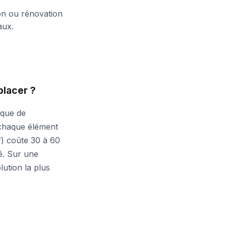
ion ou rénovation
aux.
placer ?
aque de
 chaque élément
f) coûte 30 à 60
é. Sur une
ution la plus