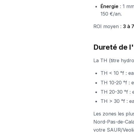
Énergie
: 1 mm
150 €/an.
ROI moyen :
3 à 
Dureté de l
La TH (titre hydro
TH < 10 °f : e
TH 10-20 °f : 
TH 20-30 °f :
TH > 30 °f : e
Les zones les plu
Nord-Pas-de-Calai
votre SAUR/Veoli