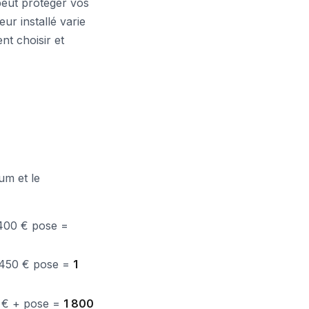
peut protéger vos
ur installé varie
nt choisir et
um et le
 400 € pose =
 450 € pose =
1
0 € + pose =
1 800