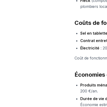
Fleck
(composan
plombiers loca
Coûts de f
Sel en tablett
Contrat entre
Électricité
: 20
Coût de fonction
Économies 
Produits ména
200 €/an.
Durée de vie 
Économie estim