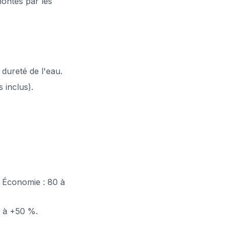
montés par les
dureté de l'eau.
 inclus).
 Économie : 80 à
5 à +50 %.