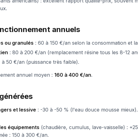
ts américains) : excellent rapport qualité-prix, souvent 
ux.
onctionnement annuels
es ou granulés
: 60 à 150 €/an selon la consommation et la 
tien
: 80 à 200 €/an (remplacement résine tous les 8-12 ans
 à 50 €/an (puissance très faible).
nement annuel moyen :
160 à 400 €/an
.
générées
gers et lessive
: -30 à -50 % (l'eau douce mousse mieux).
des équipements
(chaudière, cumulus, lave-vaisselle) : +2
ée : 150 à 300 €/an.