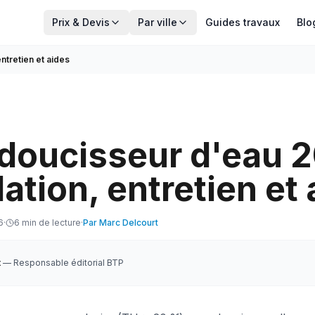
Prix & Devis
Par ville
Guides travaux
Blo
entretien et aides
adoucisseur d'eau 2
lation, entretien et
6
·
6
min de lecture
·
Par
Marc Delcourt
t
—
Responsable éditorial BTP