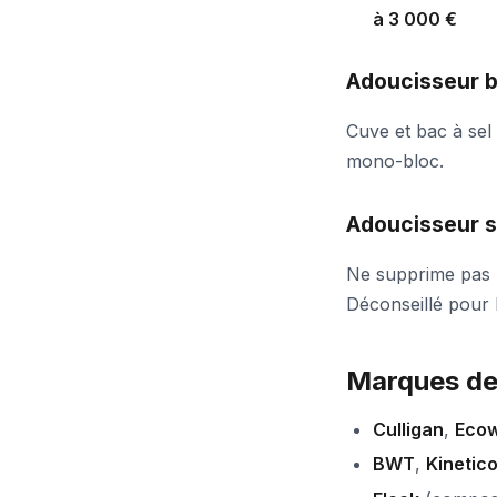
à 3 000 €
Adoucisseur b
Cuve et bac à sel
mono-bloc.
Adoucisseur s
Ne supprime pas le
Déconseillé pour 
Marques de
Culligan
,
Ecow
BWT
,
Kinetic