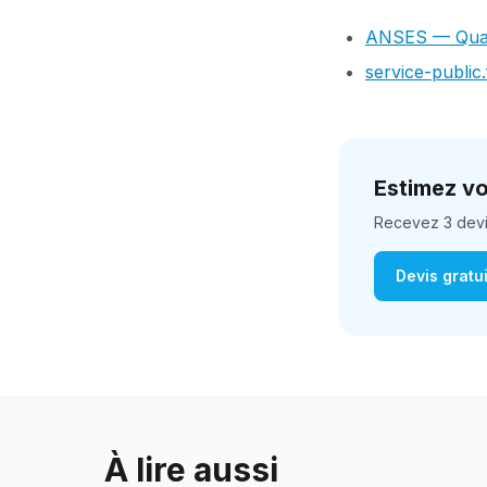
ANSES — Quali
service-public.
Estimez vo
Recevez 3 devis 
Devis gratu
À lire aussi