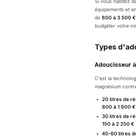
Si vous habitez d
équipements et amé
de
800 à 3 500 €
budgéter votre ins
Types d'ado
Adoucisseur à
C'est la technolog
magnésium contre
20 litres de r
800 à 1 600 €
30 litres de r
150 à 2 250 €
40-60 litres 