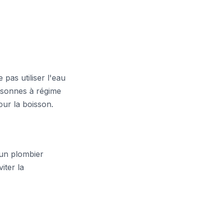
as utiliser l'eau
ersonnes à régime
our la boisson.
 un plombier
iter la