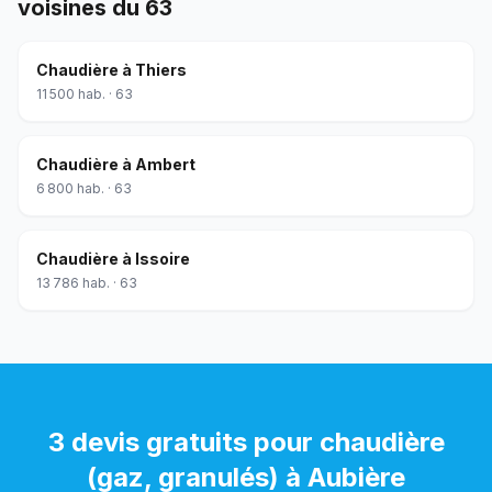
voisines du
63
Chaudière
à
Thiers
11 500
hab. ·
63
Chaudière
à
Ambert
6 800
hab. ·
63
Chaudière
à
Issoire
13 786
hab. ·
63
3 devis gratuits pour
chaudière
(gaz, granulés)
à
Aubière