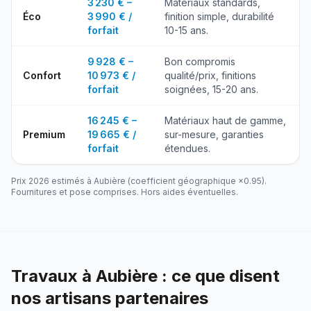
3 230 € –
Matériaux standards,
Éco
3 990 € /
finition simple, durabilité
forfait
10-15 ans.
9 928 € –
Bon compromis
Confort
10 973 € /
qualité/prix, finitions
forfait
soignées, 15-20 ans.
16 245 € –
Matériaux haut de gamme,
Premium
19 665 € /
sur-mesure, garanties
forfait
étendues.
Prix 2026 estimés à
Aubière
(coefficient géographique ×
0.95
).
Fournitures et pose comprises. Hors aides éventuelles.
Travaux à Aubière : ce que disent
nos artisans partenaires