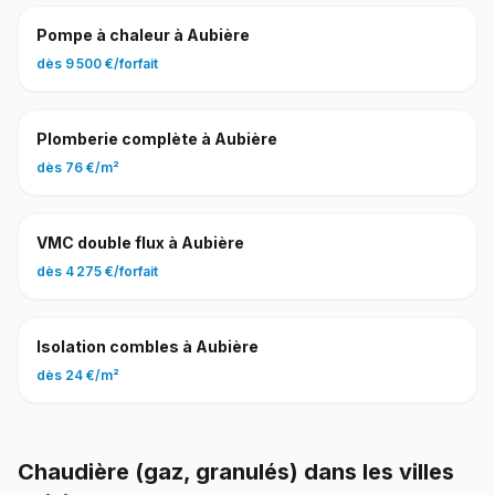
Pompe à chaleur
à
Aubière
dès
9 500 €
/
forfait
Plomberie complète
à
Aubière
dès
76 €
/
m²
VMC double flux
à
Aubière
dès
4 275 €
/
forfait
Isolation combles
à
Aubière
dès
24 €
/
m²
Chaudière (gaz, granulés)
dans les villes