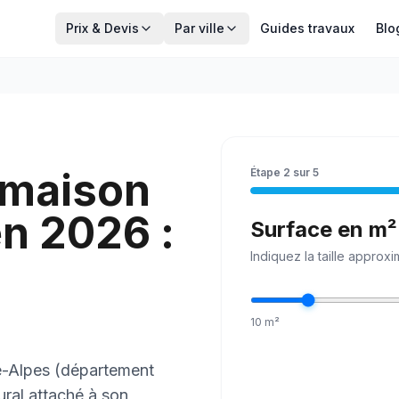
Prix & Devis
Par ville
Guides travaux
Blo
 maison
Étape
2
sur
5
n 2026 :
Surface en m²
Indiquez la
taille
approxim
10
m²
e-Alpes (département
ural attaché à son