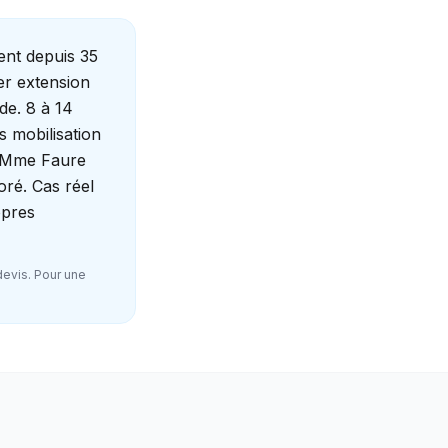
ent depuis 35
ier extension
ude. 8 à 14
s mobilisation
l, Mme Faure
oré. Cas réel
opres
devis. Pour une