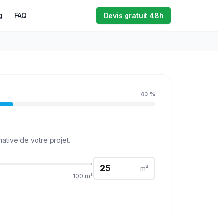
g
FAQ
Devis gratuit 48h
40
%
ative de votre projet.
m²
100
m²