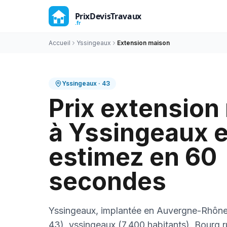
Accueil
Yssingeaux
Extension maison
Yssingeaux
·
43
Prix extension
à Yssingeaux e
estimez en 60
secondes
Yssingeaux, implantée en Auvergne-Rhôn
43), yssingeaux (7 400 habitants). Bourg r