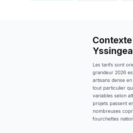
Contexte 
Yssinge
Les tarifs sont o
grandeur 2026 est
artisans dense en 
tout particulier 
variables selon al
projets passent en
nombreuses coprop
fourchettes natio