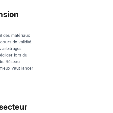
nsion
ail des matériaux
cours de validité.
s arbitrages
égliger lors du
ude. Réseau
mieux vaut lancer
 secteur