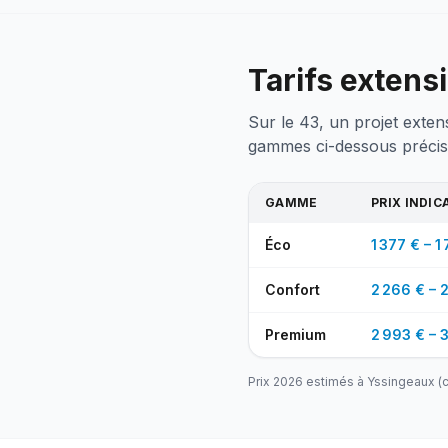
Tarifs extens
Sur le 43, un projet exten
gammes ci-dessous précis
GAMME
PRIX INDIC
Éco
1 377 € – 1
Confort
2 266 € – 
Premium
2 993 € – 3
Prix 2026 estimés à
Yssingeaux
(c