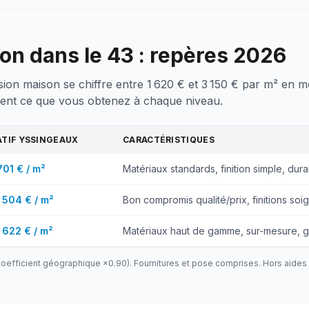
ion dans le 43 : repères 2026
sion maison se chiffre entre 1 620 € et 3 150 € par m² en 
ent ce que vous obtenez à chaque niveau.
ATIF
YSSINGEAUX
CARACTÉRISTIQUES
 701 € / m²
Matériaux standards, finition simple, durab
2 504 € / m²
Bon compromis qualité/prix, finitions soi
 622 € / m²
Matériaux haut de gamme, sur-mesure, g
oefficient géographique ×
0.90
). Fournitures et pose comprises. Hors aides