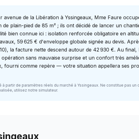
ur avenue de la Libération à Yssingeaux, Mme Faure occup
n de plain-pied de 85 m² ; ils ont décidé de lancer un chant
ité bien connue ici : isolation renforcée obligatoire en altit
avaux, 59 625 € d'enveloppe globale signée au devis. Aprè
-10), la facture nette descend autour de 42 930 €. Au fina
 opération sans mauvaise surprise et un confort très améli
, fourni comme repère — votre situation appellera ses pr
 à partir de paramètres réels du marché à
Yssingeaux
. Ne constitue pas un 
lisée, utilisez notre simulateur.
singeaux