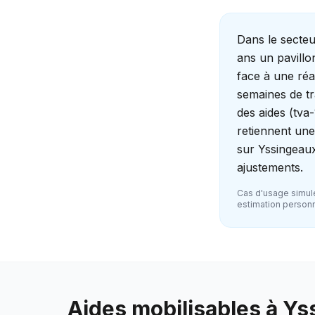
Dans le secte
ans un pavillo
face à une réal
semaines de tr
des aides (tva
retiennent une
sur Yssingeaux
ajustements.
Cas d'usage simulé
estimation personna
Aides mobilisables à
Ys