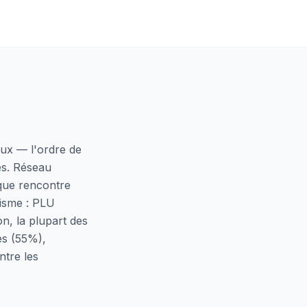
aux — l'ordre de
es. Réseau
 que rencontre
nisme : PLU
on, la plupart des
les (55%),
ntre les