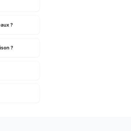
eaux ?
ison ?