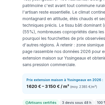
patrimoine c'est avant tout commune rural
l'artisan reste essentielle. Le climat contin
montagnard en altitude, étés chauds et se
techniques précis. Le tissu bâti dominant (
(55%), nombreuses copropriétés dans les g
pourquoi les fourchettes de prix observées i
d'autres régions. À retenir : zone sismiqu
page rassemble nos données 2026 pour es
extension maison sur Yssingeaux et obten
sans pression commerciale.
Prix
extension maison
à
Yssingeaux
en 2026 :
1 620 €
–
3 150 €
/
m²
(moy.
2 385 €
/
m²
)
Artisans certifiés
3 devis sous 48 h
100 