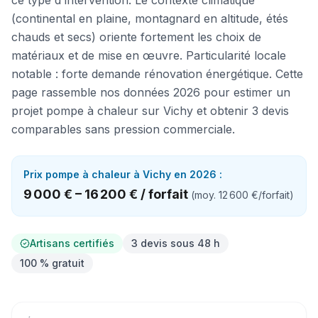
ce type d'intervention. Le contexte climatique
(continental en plaine, montagnard en altitude, étés
chauds et secs) oriente fortement les choix de
matériaux et de mise en œuvre. Particularité locale
notable : forte demande rénovation énergétique. Cette
page rassemble nos données 2026 pour estimer un
projet pompe à chaleur sur Vichy et obtenir 3 devis
comparables sans pression commerciale.
Prix
pompe à chaleur
à
Vichy
en 2026 :
9 000 €
–
16 200 €
/
forfait
(moy.
12 600 €
/
forfait
)
Artisans certifiés
3 devis sous 48 h
100 % gratuit