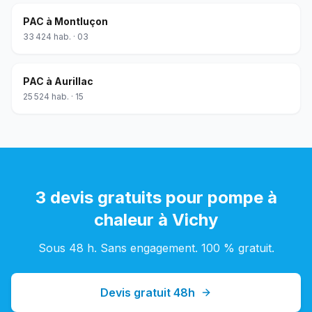
PAC
à
Montluçon
33 424
hab. ·
03
PAC
à
Aurillac
25 524
hab. ·
15
3 devis gratuits pour
pompe à
chaleur
à
Vichy
Sous 48 h. Sans engagement. 100 % gratuit.
Devis gratuit 48h