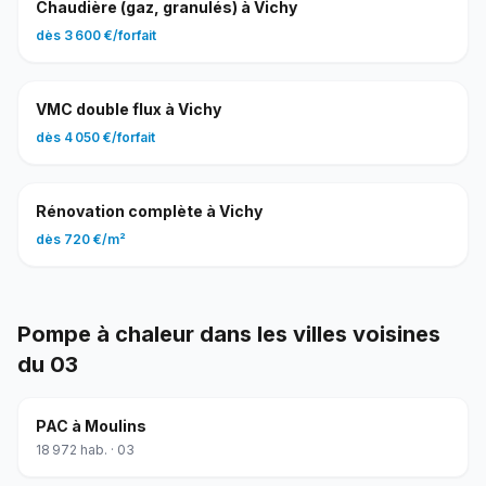
Chaudière (gaz, granulés)
à
Vichy
dès
3 600 €
/
forfait
VMC double flux
à
Vichy
dès
4 050 €
/
forfait
Rénovation complète
à
Vichy
dès
720 €
/
m²
Pompe à chaleur
dans les villes voisines
du
03
PAC
à
Moulins
18 972
hab. ·
03