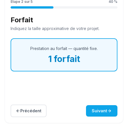
Étape
2
sur
5
40
%
Forfait
Indiquez la
taille
approximative de votre projet.
Prestation au forfait — quantité fixe.
1
forfait
Précédent
Suivant