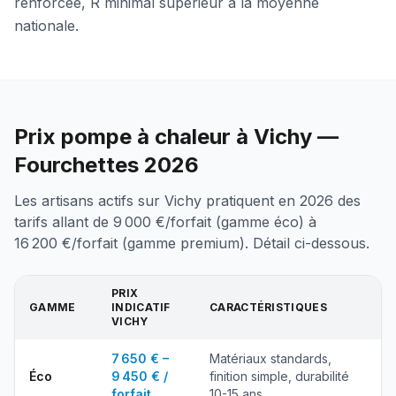
renforcée, R minimal supérieur à la moyenne
nationale.
Prix pompe à chaleur à Vichy —
Fourchettes 2026
Les artisans actifs sur Vichy pratiquent en 2026 des
tarifs allant de 9 000 €/forfait (gamme éco) à
16 200 €/forfait (gamme premium). Détail ci-dessous.
PRIX
GAMME
INDICATIF
CARACTÉRISTIQUES
VICHY
7 650 € –
Matériaux standards,
Éco
9 450 € /
finition simple, durabilité
forfait
10-15 ans.