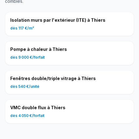
combles
.
Isolation murs par l'extérieur (ITE)
à
Thiers
dès
117 €
/
m²
Pompe à chaleur
à
Thiers
dès
9 000 €
/
forfait
Fenêtres double/triple vitrage
à
Thiers
dès
540 €
/
unité
VMC double flux
à
Thiers
dès
4 050 €
/
forfait