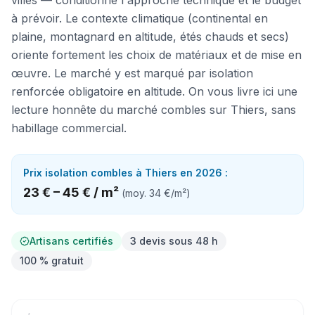
villes — conditionne l'approche technique et le budget
à prévoir. Le contexte climatique (continental en
plaine, montagnard en altitude, étés chauds et secs)
oriente fortement les choix de matériaux et de mise en
œuvre. Le marché y est marqué par isolation
renforcée obligatoire en altitude. On vous livre ici une
lecture honnête du marché combles sur Thiers, sans
habillage commercial.
Prix
isolation combles
à
Thiers
en 2026 :
23 €
–
45 €
/
m²
(moy.
34 €
/
m²
)
Artisans certifiés
3 devis sous 48 h
100 % gratuit