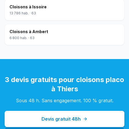
Cloisons
à
Issoire
13 786
hab. ·
63
Cloisons
à
Ambert
6 800
hab. ·
63
3 devis gratuits pour
cloisons placo
à
Thiers
Sous 48 h. Sans engagement. 100 % gratuit.
Devis gratuit 48h