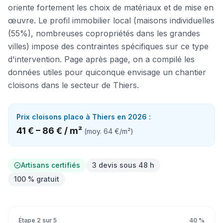
oriente fortement les choix de matériaux et de mise en
œuvre. Le profil immobilier local (maisons individuelles
(55%), nombreuses copropriétés dans les grandes
villes) impose des contraintes spécifiques sur ce type
d'intervention. Page après page, on a compilé les
données utiles pour quiconque envisage un chantier
cloisons dans le secteur de Thiers.
Prix
cloisons placo
à
Thiers
en 2026 :
41 €
–
86 €
/
m²
(moy.
64 €
/
m²
)
Artisans certifiés
3 devis sous 48 h
100 % gratuit
Étape
2
sur
5
40
%