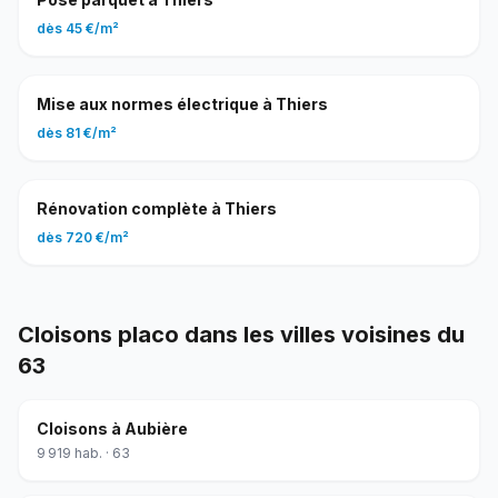
dès
45 €
/
m²
Mise aux normes électrique
à
Thiers
dès
81 €
/
m²
Rénovation complète
à
Thiers
dès
720 €
/
m²
Cloisons placo
dans les villes voisines du
63
Cloisons
à
Aubière
9 919
hab. ·
63