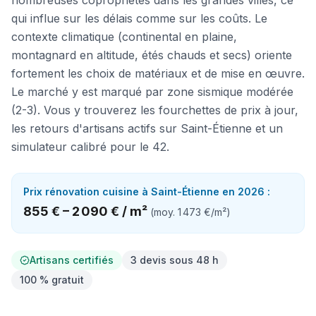
nombreuses copropriétés dans les grandes villes, ce
qui influe sur les délais comme sur les coûts. Le
contexte climatique (continental en plaine,
montagnard en altitude, étés chauds et secs) oriente
fortement les choix de matériaux et de mise en œuvre.
Le marché y est marqué par zone sismique modérée
(2-3). Vous y trouverez les fourchettes de prix à jour,
les retours d'artisans actifs sur Saint-Étienne et un
simulateur calibré pour le 42.
Prix
rénovation cuisine
à
Saint-Étienne
en 2026 :
855 €
–
2 090 €
/
m²
(moy.
1 473 €
/
m²
)
Artisans certifiés
3 devis sous 48 h
100 % gratuit