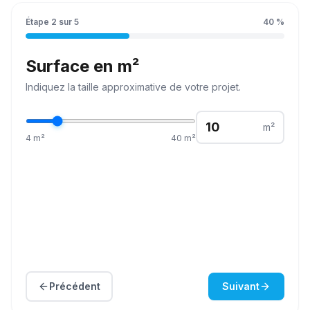
Étape
2
sur
5
40
%
Surface en m²
Indiquez la
taille
approximative de votre projet.
m²
4
m²
40
m²
Précédent
Suivant