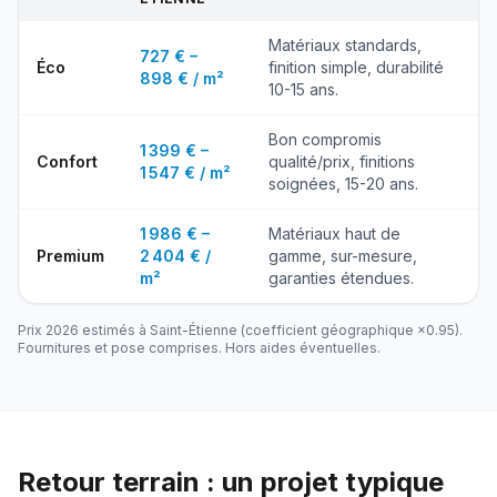
Matériaux standards,
727 € –
Éco
finition simple, durabilité
898 € / m²
10-15 ans.
Bon compromis
1 399 € –
Confort
qualité/prix, finitions
1 547 € / m²
soignées, 15-20 ans.
1 986 € –
Matériaux haut de
Premium
2 404 € /
gamme, sur-mesure,
m²
garanties étendues.
Prix 2026 estimés à
Saint-Étienne
(coefficient géographique ×
0.95
).
Fournitures et pose comprises. Hors aides éventuelles.
Retour terrain : un projet typique