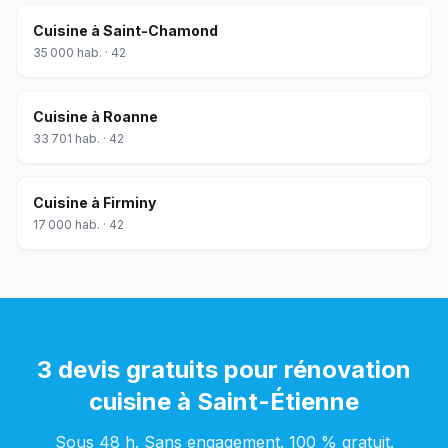
Cuisine
à
Saint-Chamond
35 000
hab. ·
42
Cuisine
à
Roanne
33 701
hab. ·
42
Cuisine
à
Firminy
17 000
hab. ·
42
3 devis gratuits pour
rénovation
cuisine
à
Saint-Étienne
Sous 48 h. Sans engagement. 100 % gratuit.