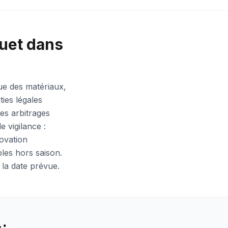
quet dans
que des matériaux,
ies légales
es arbitrages
 vigilance :
novation
bles hors saison.
 la date prévue.