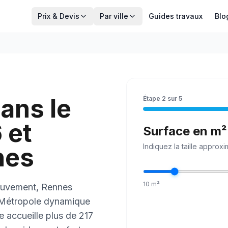
Prix & Devis
Par ville
Guides travaux
Blo
ans le
Étape
2
sur
5
 et
Surface en m²
Indiquez la
taille
approxim
nes
10
m²
ouvement, Rennes
 Métropole dynamique
 accueille plus de 217