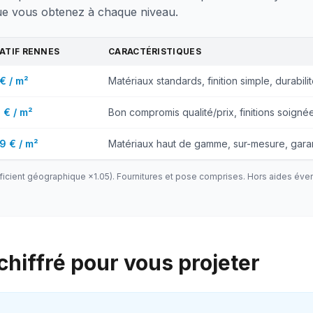
ue vous obtenez à chaque niveau.
CATIF
RENNES
CARACTÉRISTIQUES
€ / m²
Matériaux standards, finition simple, durabilit
 € / m²
Bon compromis qualité/prix, finitions soignée
9 € / m²
Matériaux haut de gamme, sur-mesure, gara
ficient géographique ×
1.05
). Fournitures et pose comprises. Hors aides éven
hiffré pour vous projeter