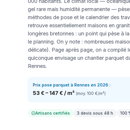
000 habitants. Le climat local — océanique
gel rare mais humidité permanente — pèse 
méthodes de pose et le calendrier des tra
retrouve essentiellement maisons en granit
longères bretonnes : un point qui pèse à la 
le planning. On y note : nombreuses maison
délicate). Page après page, on a compilé l
quiconque envisage un chantier parquet da
Rennes.
Prix
pose parquet
à
Rennes
en 2026 :
53 €
–
147 €
/
m²
(moy.
100 €
/
m²
)
Artisans certifiés
3 devis sous 48 h
100 