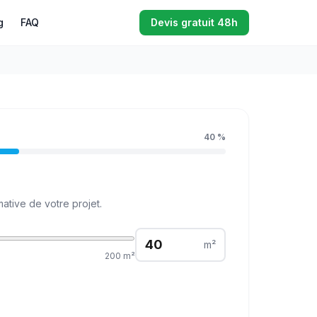
g
FAQ
Devis gratuit 48h
40
%
ative de votre projet.
m²
200
m²