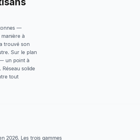
tisans
etonnes —
 manière à
a trouvé son
tre. Sur le plan
 — un point à
s. Réseau solide
ntre tout
 en 2026. Les trois gammes