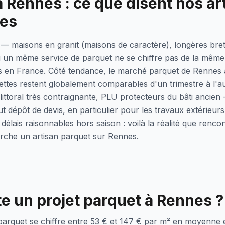
 Rennes : ce que disent nos ar
res
 — maisons en granit (maisons de caractère), longères br
 un même service de parquet ne se chiffre pas de la même
s en France. Côté tendance, le marché parquet de Rennes 
hettes restent globalement comparables d'un trimestre à l'au
 littoral très contraignante, PLU protecteurs du bâti ancien
ut dépôt de devis, en particulier pour les travaux extérieur
 délais raisonnables hors saison : voilà la réalité que renco
herche un artisan parquet sur Rennes.
 un projet parquet à Rennes ?
 parquet se chiffre entre 53 € et 147 € par m² en moyenne