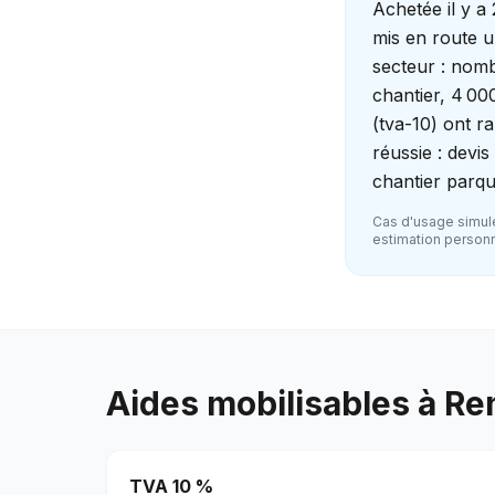
Achetée il y a
mis en route u
secteur : nomb
chantier, 4 000
(tva-10) ont r
réussie : devi
chantier parqu
Cas d'usage simulé
estimation personna
Aides mobilisables à
Re
TVA 10 %