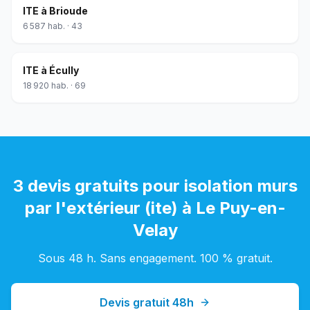
ITE
à
Brioude
6 587
hab. ·
43
ITE
à
Écully
18 920
hab. ·
69
3 devis gratuits pour
isolation murs
par l'extérieur (ite)
à
Le Puy-en-
Velay
Sous 48 h. Sans engagement. 100 % gratuit.
Devis gratuit 48h