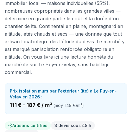
immobilier local — maisons individuelles (55%),
nombreuses copropriétés dans les grandes villes —
détermine en grande partie le coût et la durée d'un
chantier de ite. Continental en plaine, montagnard en
altitude, étés chauds et secs — une donnée que tout
artisan local intègre dès l'étude du devis. Le marché y
est marqué par isolation renforcée obligatoire en
altitude. On vous livre ici une lecture honnête du
marché ite sur Le Puy-en-Velay, sans habillage
commercial.
Prix
isolation murs par l'extérieur (ite)
à
Le Puy-en-
Velay
en 2026 :
111 €
–
187 €
/
m²
(moy.
149 €
/
m²
)
Artisans certifiés
3 devis sous 48 h