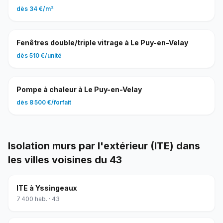
dès
34 €
/
m²
Fenêtres double/triple vitrage
à
Le Puy-en-Velay
dès
510 €
/
unité
Pompe à chaleur
à
Le Puy-en-Velay
dès
8 500 €
/
forfait
Isolation murs par l'extérieur (ITE)
dans
les villes voisines du
43
ITE
à
Yssingeaux
7 400
hab. ·
43