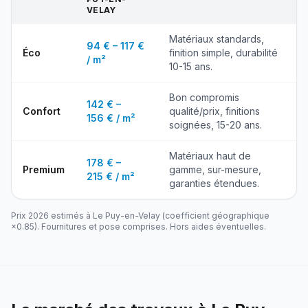
VELAY
Matériaux standards,
94 € – 117 €
Éco
finition simple, durabilité
/ m²
10-15 ans.
Bon compromis
142 € –
Confort
qualité/prix, finitions
156 € / m²
soignées, 15-20 ans.
Matériaux haut de
178 € –
Premium
gamme, sur-mesure,
215 € / m²
garanties étendues.
Prix 2026 estimés à
Le Puy-en-Velay
(coefficient géographique
×
0.85
). Fournitures et pose comprises. Hors aides éventuelles.