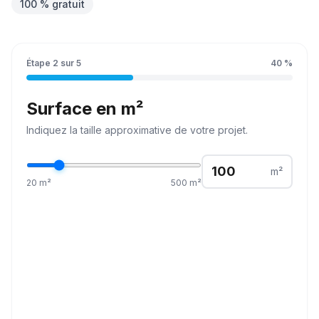
100 % gratuit
Étape
2
sur
5
40
%
Surface en m²
Indiquez la
taille
approximative de votre projet.
m²
20
m²
500
m²