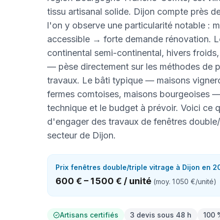
tissu artisanal solide. Dijon compte près d
l'on y observe une particularité notable : 
accessible → forte demande rénovation. L
continental semi-continental, hivers froids
— pèse directement sur les méthodes de po
travaux. Le bâti typique — maisons vigne
fermes comtoises, maisons bourgeoises —
technique et le budget à prévoir. Voici ce q
d'engager des travaux de fenêtres double/t
secteur de Dijon.
Prix
fenêtres double/triple vitrage
à
Dijon
en 20
600 €
–
1 500 €
/
unité
(moy.
1 050 €
/
unité
)
Artisans certifiés
3 devis sous 48 h
100 