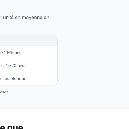
par unité en moyenne en
té 10-15 ans.
es, 15-20 ans.
nties étendues.
elles.
ce que