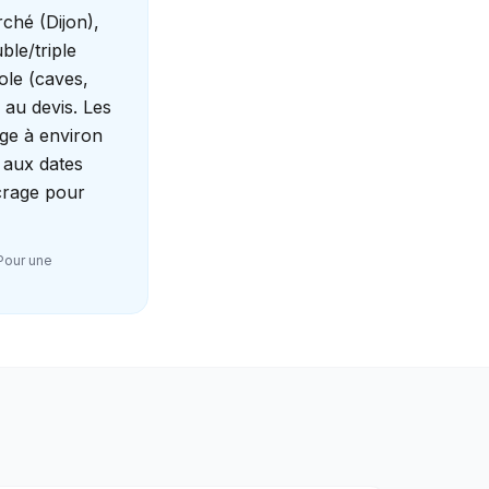
ché (Dijon),
ble/triple
cole (caves,
 au devis. Les
rge à environ
 aux dates
crage pour
 Pour une