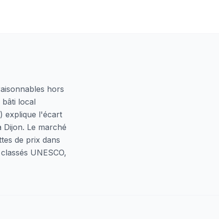
 raisonnables hors
bâti local
 explique l'écart
à Dijon. Le marché
ttes de prix dans
es classés UNESCO,