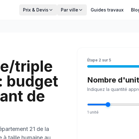
Prix & Devis
Par ville
Guides travaux
Blo
e/triple
Étape
2
sur
5
 : budget
Nombre d'uni
Indiquez la
quantité
appro
vant de
1
unité
département 21 de la
 à taille humaine au