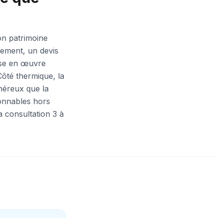
ion patrimoine
tement, un devis
mise en œuvre
Côté thermique, la
néreux que la
sonnables hors
a consultation 3 à