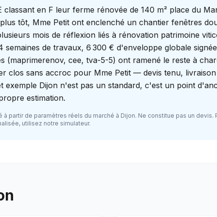
 classant en F leur ferme rénovée de 140 m² place du Mar
plus tôt, Mme Petit ont enclenché un chantier fenêtres dou
lusieurs mois de réflexion liés à rénovation patrimoine viti
 4 semaines de travaux, 6 300 € d'enveloppe globale signée
es (maprimerenov, cee, tva-5-5) ont ramené le reste à cha
er clos sans accroc pour Mme Petit — devis tenu, livraison
 exemple Dijon n'est pas un standard, c'est un point d'an
 propre estimation.
 à partir de paramètres réels du marché à
Dijon
. Ne constitue pas un devis.
lisée, utilisez notre simulateur.
on