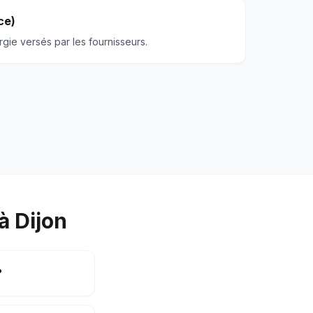
ce)
gie versés par les fournisseurs.
à Dijon
?