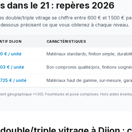
es dans le 21 : repères 2026
res double/triple vitrage se chiffre entre 600 € et 1 500 € 
-dessous précisent ce que vous obtenez à chaque niveau.
CATIF
DIJON
CARACTÉRISTIQUES
0 € / unité
Matériaux standards, finition simple, durabili
103 € / unité
Bon compromis qualité/prix, finitions soigné
 725 € / unité
Matériaux haut de gamme, sur-mesure, gara
ient géographique ×
1.00
). Fournitures et pose comprises. Hors aides éventu
double/triple vitrage à Dijon : 