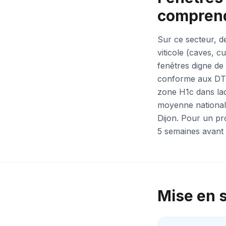
comprend
Sur ce secteur, de
viticole (caves, 
fenêtres digne de
conforme aux DTU,
zone H1c dans laq
moyenne nationale
Dijon. Pour un pro
5 semaines avant 
Mise en si