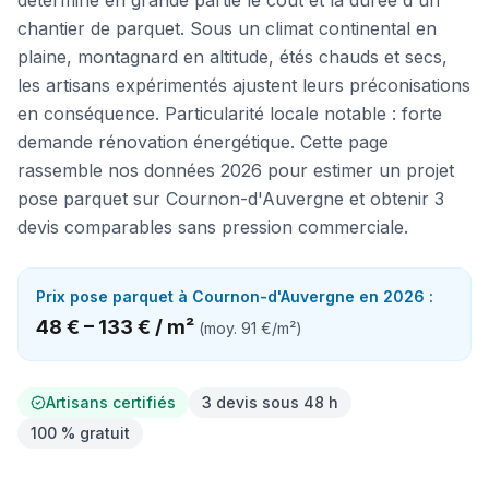
détermine en grande partie le coût et la durée d'un
chantier de parquet. Sous un climat continental en
plaine, montagnard en altitude, étés chauds et secs,
les artisans expérimentés ajustent leurs préconisations
en conséquence. Particularité locale notable : forte
demande rénovation énergétique. Cette page
rassemble nos données 2026 pour estimer un projet
pose parquet sur Cournon-d'Auvergne et obtenir 3
devis comparables sans pression commerciale.
Prix
pose parquet
à
Cournon-d'Auvergne
en 2026 :
48 €
–
133 €
/
m²
(moy.
91 €
/
m²
)
Artisans certifiés
3 devis sous 48 h
100 % gratuit