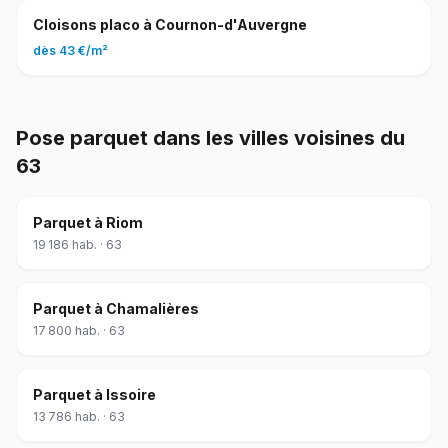
Cloisons placo
à
Cournon-d'Auvergne
dès
43 €
/
m²
Pose parquet
dans les villes voisines du
63
Parquet
à
Riom
19 186
hab. ·
63
Parquet
à
Chamalières
17 800
hab. ·
63
Parquet
à
Issoire
13 786
hab. ·
63