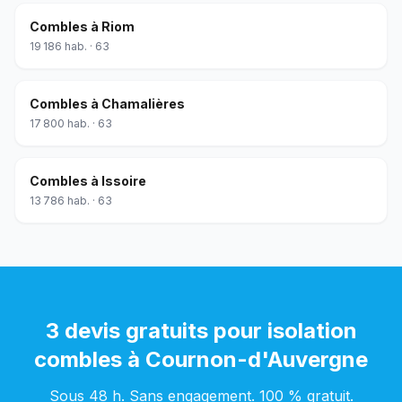
Combles
à
Riom
19 186
hab. ·
63
Combles
à
Chamalières
17 800
hab. ·
63
Combles
à
Issoire
13 786
hab. ·
63
3 devis gratuits pour
isolation
combles
à
Cournon-d'Auvergne
Sous 48 h. Sans engagement. 100 % gratuit.