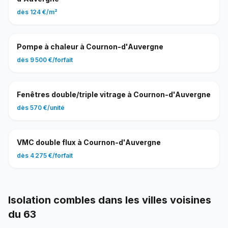
dès
124 €
/
m²
Pompe à chaleur
à
Cournon-d'Auvergne
dès
9 500 €
/
forfait
Fenêtres double/triple vitrage
à
Cournon-d'Auvergne
dès
570 €
/
unité
VMC double flux
à
Cournon-d'Auvergne
dès
4 275 €
/
forfait
Isolation combles
dans les villes voisines
du
63