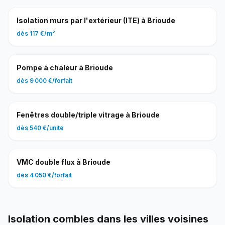
Isolation murs par l'extérieur (ITE)
à
Brioude
dès
117 €
/
m²
Pompe à chaleur
à
Brioude
dès
9 000 €
/
forfait
Fenêtres double/triple vitrage
à
Brioude
dès
540 €
/
unité
VMC double flux
à
Brioude
dès
4 050 €
/
forfait
Isolation combles
dans les villes voisines