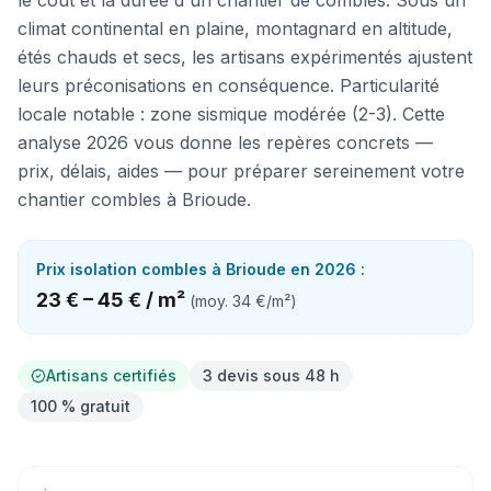
le coût et la durée d'un chantier de combles. Sous un
climat continental en plaine, montagnard en altitude,
étés chauds et secs, les artisans expérimentés ajustent
leurs préconisations en conséquence. Particularité
locale notable : zone sismique modérée (2-3). Cette
analyse 2026 vous donne les repères concrets —
prix, délais, aides — pour préparer sereinement votre
chantier combles à Brioude.
Prix
isolation combles
à
Brioude
en 2026 :
23 €
–
45 €
/
m²
(moy.
34 €
/
m²
)
Artisans certifiés
3 devis sous 48 h
100 % gratuit