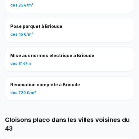
dès
23 €
/
m²
Pose parquet
à
Brioude
dès
45 €
/
m²
Mise aux normes électrique
à
Brioude
dès
81 €
/
m²
Rénovation complète
à
Brioude
dès
720 €
/
m²
Cloisons placo
dans les villes voisines du
43