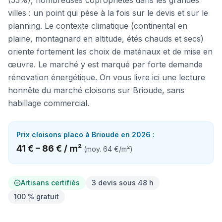
(55%), nombreuses copropriétés dans les grandes
villes : un point qui pèse à la fois sur le devis et sur le
planning. Le contexte climatique (continental en
plaine, montagnard en altitude, étés chauds et secs)
oriente fortement les choix de matériaux et de mise en
œuvre. Le marché y est marqué par forte demande
rénovation énergétique. On vous livre ici une lecture
honnête du marché cloisons sur Brioude, sans
habillage commercial.
Prix
cloisons placo
à
Brioude
en 2026 :
41 €
–
86 €
/
m²
(moy.
64 €
/
m²
)
Artisans certifiés
3 devis sous 48 h
100 % gratuit