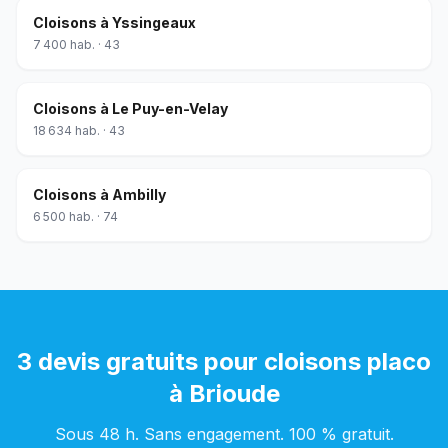
Cloisons
à
Yssingeaux
7 400
hab. ·
43
Cloisons
à
Le Puy-en-Velay
18 634
hab. ·
43
Cloisons
à
Ambilly
6 500
hab. ·
74
3 devis gratuits pour
cloisons placo
à
Brioude
Sous 48 h. Sans engagement. 100 % gratuit.