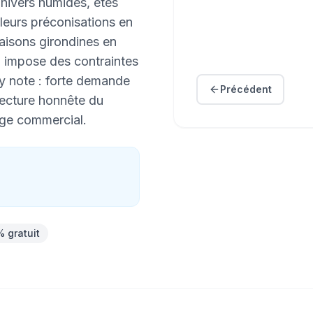
 hivers humides, étés
 leurs préconisations en
aisons girondines en
) impose des contraintes
 y note : forte demande
Précédent
 lecture honnête du
age commercial.
% gratuit