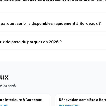
 parquet sont-ils disponibles rapidement à Bordeaux ?
prix de pose du parquet en 2026 ?
aux
e parquet
.
re intérieure
à
Bordeaux
Rénovation complète
à
Bor
 €
/
m²
dès
880 €
/
m²