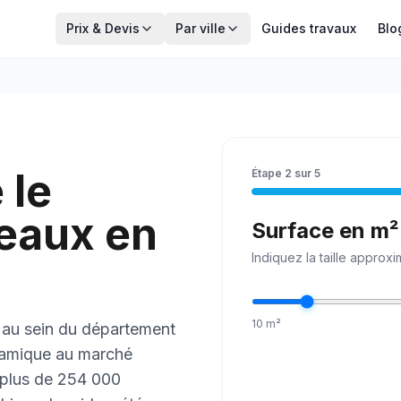
Prix & Devis
Par ville
Guides travaux
Blo
 le
Étape
2
sur
5
eaux en
Surface en m²
Indiquez la
taille
approxim
10
m²
 au sein du département
namique au marché
 plus de 254 000