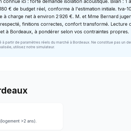
n connue ici : forte demande isolation acoustique. Bilan : 1
180 € de budget réel, conforme à l'estimation initiale. tva-1
e à charge net à environ 2 926 €. M. et Mme Bernard jugen
s respecté, finitions correctes, confort transformé. Lecture
et à Bordeaux, à pondérer selon vos contraintes propres.
 à partir de paramètres réels du marché à
Bordeaux
. Ne constitue pas un de
lisée, utilisez notre simulateur.
rdeaux
 (logement >2 ans).