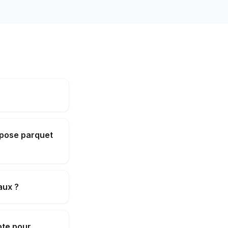
 pose parquet
aux ?
pte pour