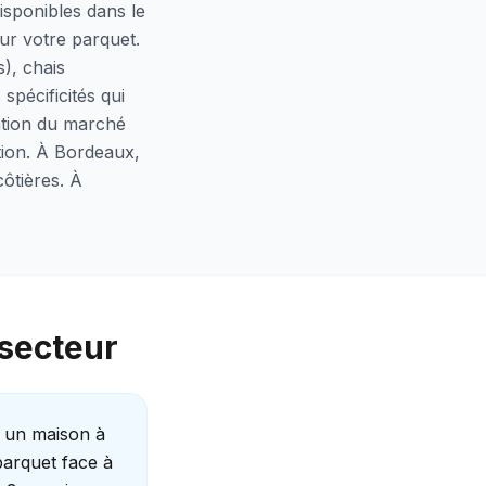
isponibles dans le
ur votre parquet.
), chais
spécificités qui
ation du marché
ation. À Bordeaux,
côtières. À
 secteur
s un maison à
parquet face à