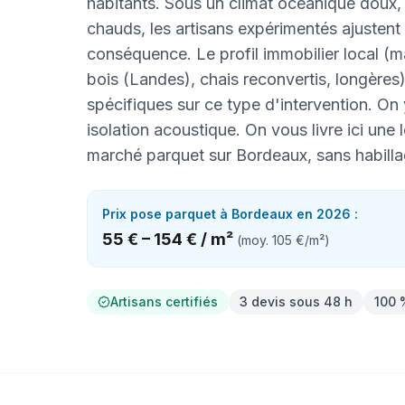
habitants. Sous un climat océanique doux,
chauds, les artisans expérimentés ajustent
conséquence. Le profil immobilier local (m
bois (Landes), chais reconvertis, longères
spécifiques sur ce type d'intervention. On
isolation acoustique. On vous livre ici une
marché parquet sur Bordeaux, sans habill
Prix
pose parquet
à
Bordeaux
en 2026 :
55 €
–
154 €
/
m²
(moy.
105 €
/
m²
)
Artisans certifiés
3 devis sous 48 h
100 