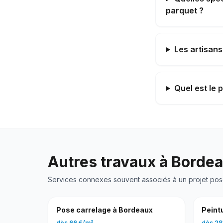
parquet ?
Les artisans
Quel est le 
Autres travaux à
Borde
Services connexes souvent associés à un projet
pos
Pose carrelage
à
Bordeaux
Peintu
dès
66 €
/
m²
dès
28