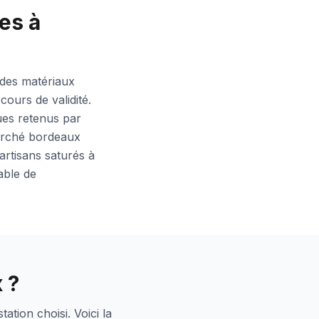
es à
l des matériaux
cours de validité.
ues retenus par
marché bordeaux
artisans saturés à
able de
 ?
tion choisi. Voici la