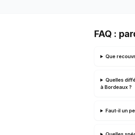
FAQ : pa
Que recouvr
Quelles dif
à Bordeaux ?
Faut-il un p
Quelles spé