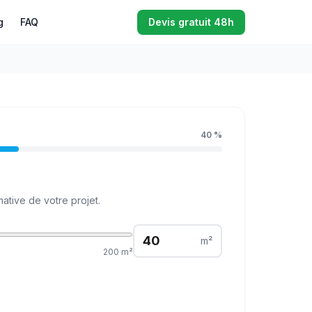
g
FAQ
Devis gratuit 48h
40
%
ative de votre projet.
m²
200
m²