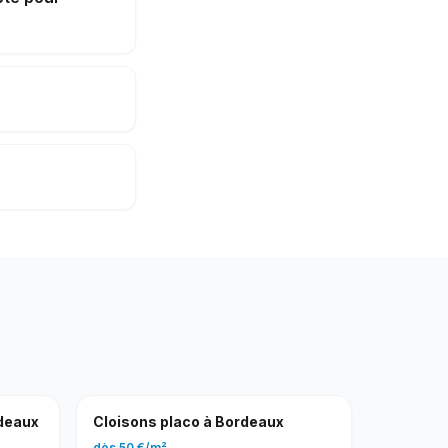
deaux
Cloisons placo
à
Bordeaux
dès
50 €
/
m²