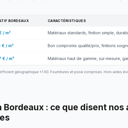
ATIF
BORDEAUX
CARACTÉRISTIQUES
€ / m²
Matériaux standards, finition simple, durabil
0 € / m²
Bon compromis qualité/prix, finitions soign
7 € / m²
Matériaux haut de gamme, sur-mesure, gar
efficient géographique ×
1.10
). Fournitures et pose comprises. Hors aides év
 Bordeaux : ce que disent nos 
res