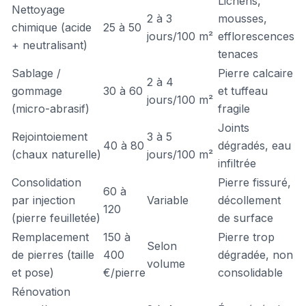
Lichens,
Nettoyage
2 à 3
mousses,
chimique (acide
25 à 50
jours/100 m²
efflorescences
+ neutralisant)
tenaces
Sablage /
Pierre calcaire
2 à 4
gommage
30 à 60
et tuffeau
jours/100 m²
(micro-abrasif)
fragile
Joints
Rejointoiement
3 à 5
40 à 80
dégradés, eau
(chaux naturelle)
jours/100 m²
infiltrée
Consolidation
Pierre fissuré,
60 à
par injection
Variable
décollement
120
(pierre feuilletée)
de surface
Remplacement
150 à
Pierre trop
Selon
de pierres (taille
400
dégradée, non
volume
et pose)
€/pierre
consolidable
Rénovation