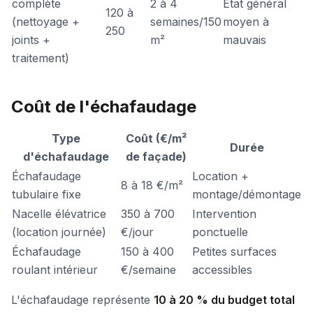
complète
2 à 4
État général
120 à
(nettoyage +
semaines/150
moyen à
250
joints +
m²
mauvais
traitement)
Coût de l'échafaudage
Type
Coût (€/m²
Durée
d'échafaudage
de façade)
Échafaudage
Location +
8 à 18 €/m²
tubulaire fixe
montage/démontage
Nacelle élévatrice
350 à 700
Intervention
(location journée)
€/jour
ponctuelle
Échafaudage
150 à 400
Petites surfaces
roulant intérieur
€/semaine
accessibles
L'échafaudage représente
10 à 20 % du budget total