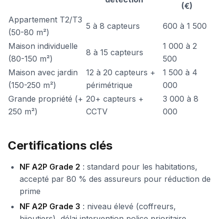
(€)
Appartement T2/T3
5 à 8 capteurs
600 à 1 500
(50-80 m²)
Maison individuelle
1 000 à 2
8 à 15 capteurs
(80-150 m²)
500
Maison avec jardin
12 à 20 capteurs +
1 500 à 4
(150-250 m²)
périmétrique
000
Grande propriété (+
20+ capteurs +
3 000 à 8
250 m²)
CCTV
000
Certifications clés
NF A2P Grade 2
: standard pour les habitations,
accepté par 80 % des assureurs pour réduction de
prime
NF A2P Grade 3
: niveau élevé (coffreurs,
bijoutiers), délai intervention police prioritaire