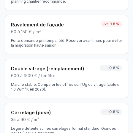
planning chantier recommandé.
Ravalement de façade
+
1.8
%
60
à
150
€ /
m²
Forte demande printemps-été. Réserver avant mars pour éviter
la majoration haute saison.
Double vitrage (remplacement)
+
0.6
%
600
à
1500
€ /
fenêtre
Marché stable. Comparer les offres sur l'Ug du vitrage (cible ≤
1,0 W/m²K en 2026).
Carrelage (pose)
-0.8
%
35
à
90
€ /
m²
Légère détente sur les carrelages format standard. Grandes