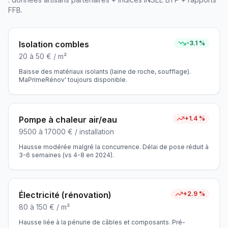
FFB.
Isolation combles
-3.1
%
20
à
50
€ /
m²
Baisse des matériaux isolants (laine de roche, soufflage).
MaPrimeRénov' toujours disponible.
Pompe à chaleur air/eau
+
1.4
%
9500
à
17000
€ /
installation
Hausse modérée malgré la concurrence. Délai de pose réduit à
3-6 semaines (vs 4-8 en 2024).
Électricité (rénovation)
+
2.9
%
80
à
150
€ /
m²
Hausse liée à la pénurie de câbles et composants. Pré-