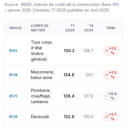
Source : INSEE, indices de coûts de la construction. Base 100
= janvier 2010. Données T1 2026 publiées en avril 2026.
CORPS DE
T1
T4
INDICE
TRIM.
MÉTIER
2026
2025
Tous corps
d'état
+
1.2
130.2
128.7
BT01
%
(indice
général)
Maçonnerie,
+
1.3
134.8
133.1
BT10
%
béton armé
Plomberie,
+
0.4
chauffage,
128.4
127.9
BT25
%
sanitaires
+
1.7
Électricité
132.6
130.4
BT28
%