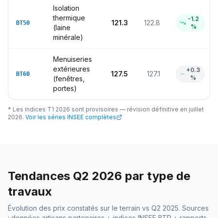
Isolation
thermique
-1.2
121.3
122.8
BT50
%
(laine
minérale)
Menuiseries
extérieures
+
0.3
127.5
127.1
BT60
%
(fenêtres,
portes)
* Les indices T1 2026 sont provisoires — révision définitive en juillet
2026.
Voir les séries INSEE complètes
Tendances Q2 2026 par type de
travaux
Évolution des prix constatés sur le terrain vs Q2 2025. Sources
: données artisans partenaires + indices INSEE BTP + rapports