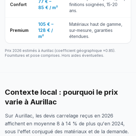
77 € –
Confort
finitions soignées, 15-20
85 € / m²
ans.
105 € –
Matériaux haut de gamme,
Premium
128 € /
sur-mesure, garanties
m²
étendues.
Prix 2026 estimés à
Aurillac
(coefficient géographique ×
0.85
).
Fournitures et pose comprises. Hors aides éventuelles.
Contexte local : pourquoi le prix
varie à Aurillac
Sur Aurillac, les devis carrelage reçus en 2026
affichent en moyenne 8 à 14 % de plus qu'en 2024,
sous l'effet conjugué des matériaux et de la demande.