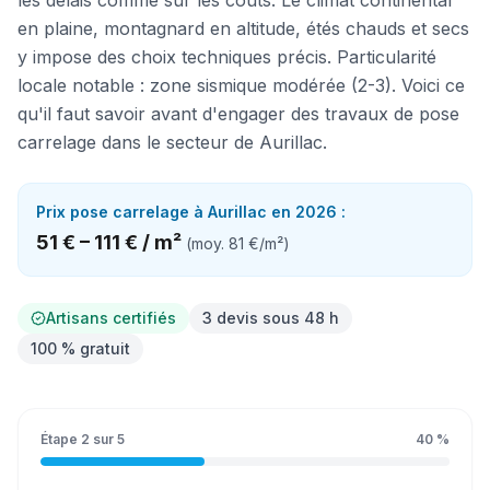
les délais comme sur les coûts. Le climat continental
en plaine, montagnard en altitude, étés chauds et secs
y impose des choix techniques précis. Particularité
locale notable : zone sismique modérée (2-3). Voici ce
qu'il faut savoir avant d'engager des travaux de pose
carrelage dans le secteur de Aurillac.
Prix
pose carrelage
à
Aurillac
en 2026 :
51 €
–
111 €
/
m²
(moy.
81 €
/
m²
)
Artisans certifiés
3 devis sous 48 h
100 % gratuit
Étape
2
sur
5
40
%