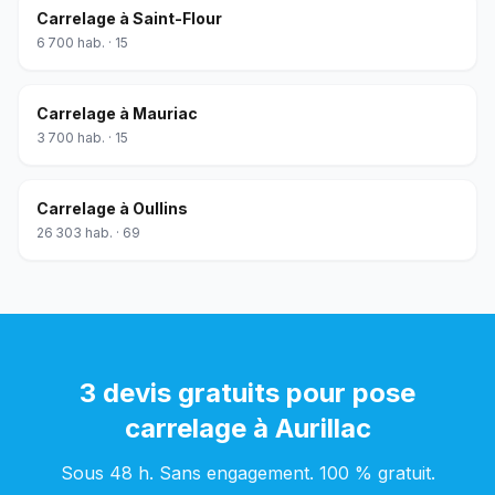
Carrelage
à
Saint-Flour
6 700
hab. ·
15
Carrelage
à
Mauriac
3 700
hab. ·
15
Carrelage
à
Oullins
26 303
hab. ·
69
3 devis gratuits pour
pose
carrelage
à
Aurillac
Sous 48 h. Sans engagement. 100 % gratuit.