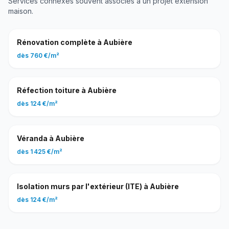
Services connexes souvent associés à un projet
extension
maison
.
Rénovation complète
à
Aubière
dès
760 €
/
m²
Réfection toiture
à
Aubière
dès
124 €
/
m²
Véranda
à
Aubière
dès
1 425 €
/
m²
Isolation murs par l'extérieur (ITE)
à
Aubière
dès
124 €
/
m²