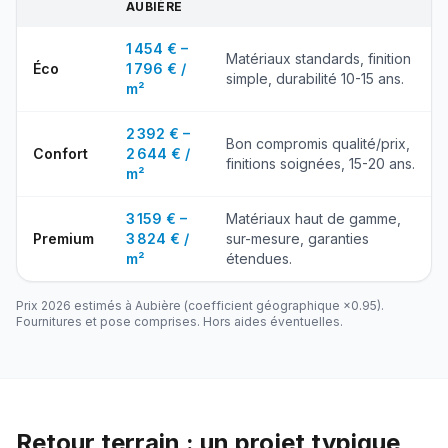
AUBIÈRE
1 454 € –
Matériaux standards, finition
Éco
1 796 € /
simple, durabilité 10-15 ans.
m²
2 392 € –
Bon compromis qualité/prix,
Confort
2 644 € /
finitions soignées, 15-20 ans.
m²
3 159 € –
Matériaux haut de gamme,
Premium
3 824 € /
sur-mesure, garanties
m²
étendues.
Prix 2026 estimés à
Aubière
(coefficient géographique ×
0.95
).
Fournitures et pose comprises. Hors aides éventuelles.
Retour terrain : un projet typique