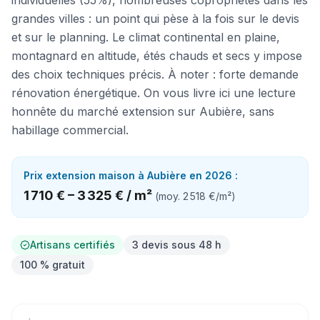
individuelles (55%), nombreuses copropriétés dans les
grandes villes : un point qui pèse à la fois sur le devis
et sur le planning. Le climat continental en plaine,
montagnard en altitude, étés chauds et secs y impose
des choix techniques précis. À noter : forte demande
rénovation énergétique. On vous livre ici une lecture
honnête du marché extension sur Aubière, sans
habillage commercial.
Prix
extension maison
à
Aubière
en 2026 :
1 710 €
–
3 325 €
/
m²
(moy.
2 518 €
/
m²
)
Artisans certifiés
3 devis sous 48 h
100 % gratuit